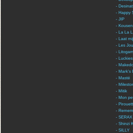
- Desina
- Happy 
- JIP
- Kousen
- La La 
- Laat m
- Les Jou
- Litogam
- Luckies
- Maked
- Mark's
- Masté
- Milest
- Mitik
- Mon pet
- Piroue
- Remem
- SERAX
- Shinzi 
- SILLY