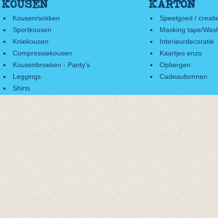
KOUSEN
KARTON
Kousen/sokken
Speelgoed / creati
Sportkousen
Masking tape/Wash
Kniekousen
Interieurdecoratie
Compressiekousen
Kaartjes enzo
Kousenbroeken - Panty's
Opbergen
Leggings
Cadeaubonnen
Shirts
Accessoires
Cadeaubonnen