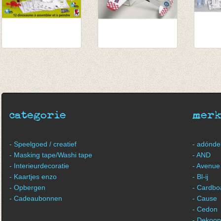
Dinosaurussen
Vliegtuigjes
Boerde
€ 15,95
€ 14,95
€ 15,9
categorie
mer
- Speelgoed / creatief
- adónde
- Masking tape/Washi tape
- AND
- Interieurdecoratie
- Avenue
- Kaartjes enzo
- Bl-ij
- Opbergen
- Cardbo
- Cadeaubonnen
- Cause
- Cedon
- Dekoop