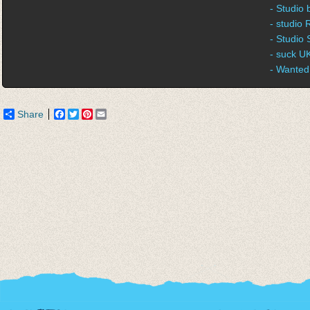
- Studio
- studio
- Studio 
- suck U
- Wanted
Share
Facebook
Twitter
Pinterest
Email