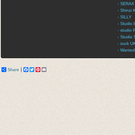
- SERAX
- Shinzi 
- SILLY
- Studio
- studio
- Studio 
- suck U
- Wanted
Share
Facebook
Twitter
Pinterest
Email