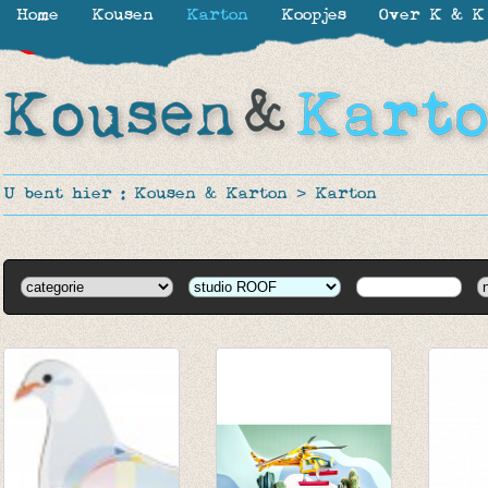
Home
Kousen
Karton
Koopjes
Over K & K
-30%
-30%
-19%
U bent hier :
Kousen & Karton
>
Karton