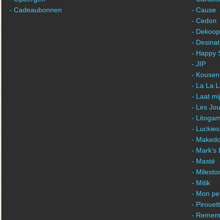
- Cadeaubonnen
- Cause
- Cedon
- Dekoop
- Desina
- Happy 
- JIP
- Kousen
- La La 
- Laat m
- Les Jou
- Litogam
- Luckies
- Maked
- Mark's
- Masté
- Milest
- Mitik
- Mon pet
- Piroue
- Remem