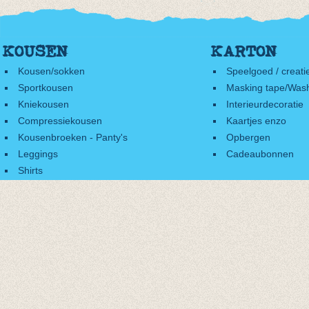
KOUSEN
KARTON
Kousen/sokken
Speelgoed / creati
Sportkousen
Masking tape/Wash
Kniekousen
Interieurdecoratie
Compressiekousen
Kaartjes enzo
Kousenbroeken - Panty's
Opbergen
Leggings
Cadeaubonnen
Shirts
Accessoires
Cadeaubonnen