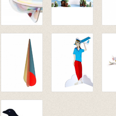
Pop-out kaart Duif
3D Helicopter
Pop ou
€ 4,95
€ 14,95
€ 4,95
€ 10,50
Pop out kaart
Pop out kaart '
Totem
'ijspegel'
jongen met
vliegv
€ 4,95
vliegtuig'
€ 5,50
€ 4,95