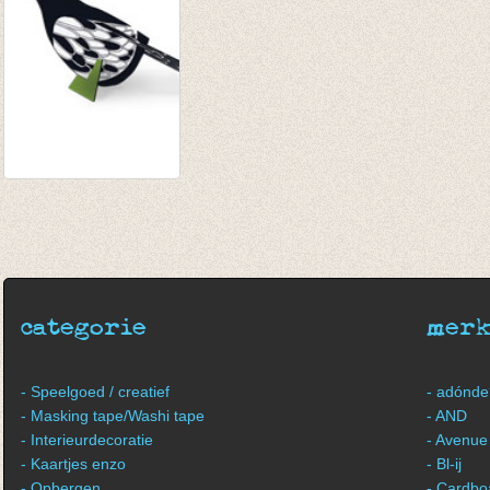
Pop out kaart
'Ekster'
€ 3,75
categorie
mer
- Speelgoed / creatief
- adónde
- Masking tape/Washi tape
- AND
- Interieurdecoratie
- Avenue
- Kaartjes enzo
- Bl-ij
- Opbergen
- Cardbo