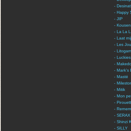
- Desina
- Happy 
- JIP
- Kousen
- La La 
- Laat m
- Les Jou
- Litogam
- Luckies
- Maked
- Mark's
- Masté
- Milest
- Mitik
- Mon pet
- Piroue
- Remem
- SERAX
- Shinzi 
- SILLY