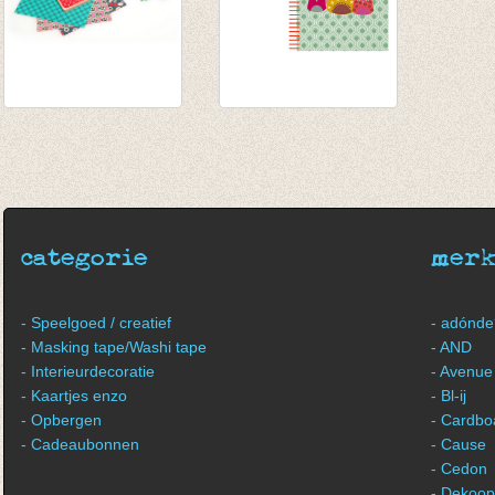
Origami Pink -
Notaboekje Uilen
Georges&Rosalie
€ 8,00
€ 14,50
categorie
mer
- Speelgoed / creatief
- adónde
- Masking tape/Washi tape
- AND
- Interieurdecoratie
- Avenue
- Kaartjes enzo
- Bl-ij
- Opbergen
- Cardbo
- Cadeaubonnen
- Cause
- Cedon
- Dekoop