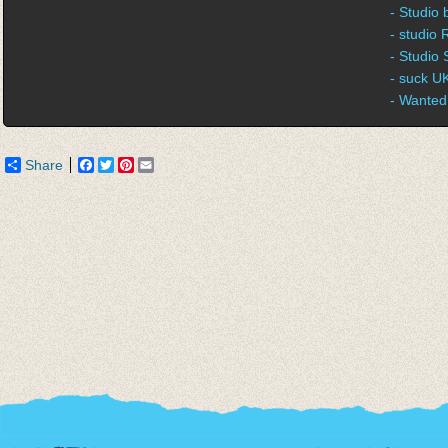
- Studio
- studio
- Studio 
- suck U
- Wanted
Share
Facebook
Twitter
Pinterest
Email