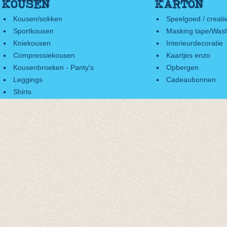
KOUSEN
KARTON
Kousen/sokken
Speelgoed / creati
Sportkousen
Masking tape/Wash
Kniekousen
Interieurdecoratie
Compressiekousen
Kaartjes enzo
Kousenbroeken - Panty's
Opbergen
Leggings
Cadeaubonnen
Shirts
Accessoires
Cadeaubonnen