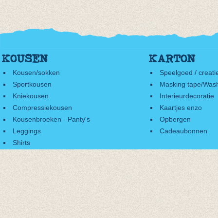
KOUSEN
KARTON
Kousen/sokken
Speelgoed / creati
Sportkousen
Masking tape/Wash
Kniekousen
Interieurdecoratie
Compressiekousen
Kaartjes enzo
Kousenbroeken - Panty's
Opbergen
Leggings
Cadeaubonnen
Shirts
Accessoires
Cadeaubonnen