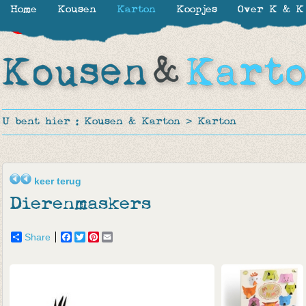
Home
Kousen
Karton
Koopjes
Over K & K
-30%
-30%
-21%
U bent hier :
Kousen & Karton
>
Karton
keer terug
Dierenmaskers
Share
Facebook
Twitter
Pinterest
Email