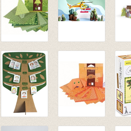
Origami groen
3D Helicopter
Totem 
€ 3,15
€ 14,95
€ 26,5
€ 10,50
€ 18,5
Mijn stamboom
Origami oranje
Mijn 
€ 14,00
€ 3,15
Dino's