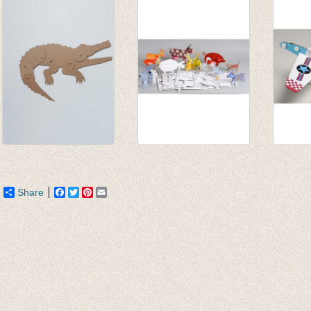
€ 11,00
€ 17,9
Schuifbeest
Boerderijdieren
Vliegt
Krokodil
€ 15,95
€ 14,9
€ 9,50
Share
Facebook
Twitter
Pinterest
Email