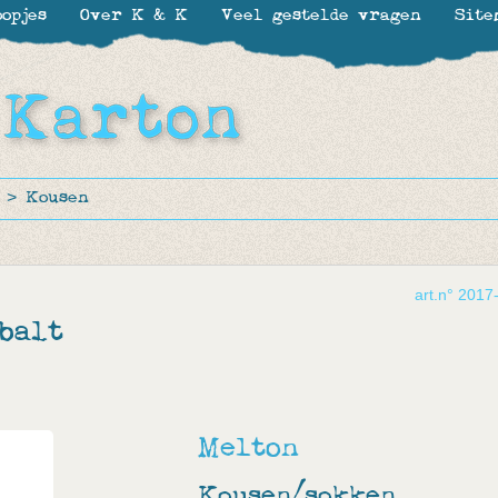
opjes
Over K & K
Veel gestelde vragen
Site
>
Kousen
art.n° 2017
balt
Melton
Kousen/sokken