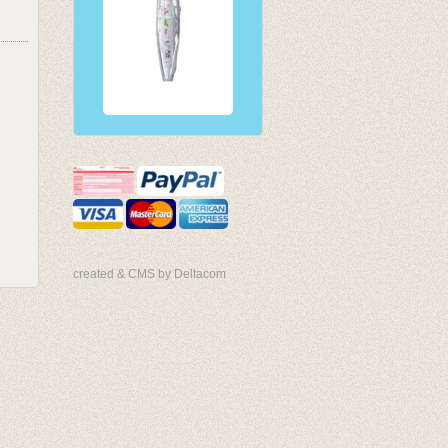
created & CMS by Deltacom