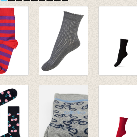
gestreept
Sokken met
sokken/kousen
ars
speciale structuur
zwart
grey
€ 3,95
€ 5,95
€ 2,97