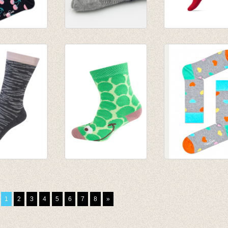
Cherry soft
Sokken Bike Light
Basis sok/kous
Grey Melange
Rood
€ 5,50
€ 3,95
€ 1,97
Zebra
Sokken krokodil
sokken Heart
groen
€ 8,95
€ 4,95
1
2
3
4
5
6
7
8
»
€ 2,47