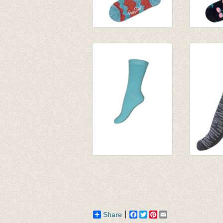
Sokken Wol Zig
Sokken 
Stripe Orange red/
pink
sof green
€ 8,95
€ 14,00
€ 9,80
kousen/sokken
Sokken 
blauw
stripes
€ 3,95
€ 4,95
€ 1,97
€ 3,46
Share
Facebook
Twitter
Pinterest
Email