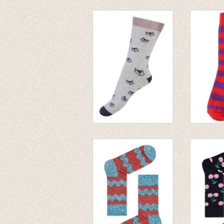
Sokken Foxy
Sokken 
€ 4,95
rood/pa
€ 3,90
€ 1,95