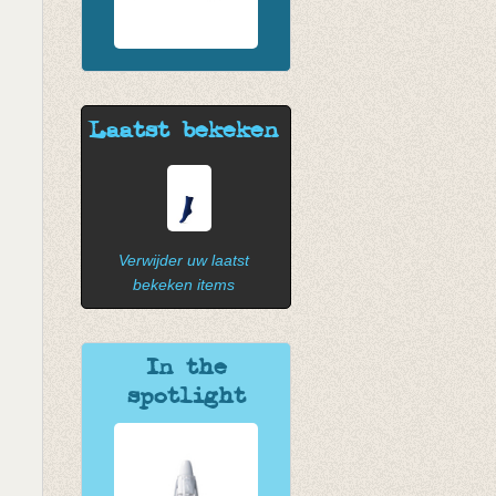
Laatst bekeken
Verwijder uw laatst
bekeken items
In the
spotlight