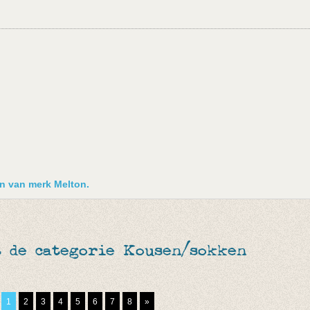
en van merk Melton.
t de categorie Kousen/sokken
1
2
3
4
5
6
7
8
»