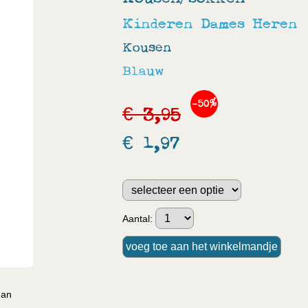
Kinderen
Dames
Heren
Kousen
Blauw
-50%
€ 3,95
€ 1,97
Aantal:
han