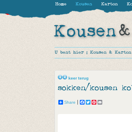
Home
Kousen
Karton
Ko
-30%
-30%
-50%
-50%
-50%
-50%
-50%
U bent hier :
Kousen & Karton
keer terug
sokken/kousen ko
Share
Facebook
Twitter
Pinterest
Email