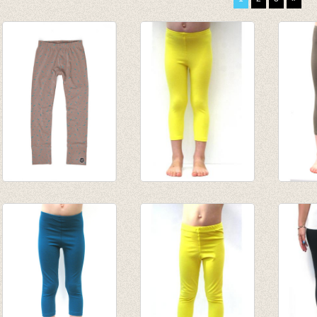
broek/legging
3/4e legging - Geel
3/4e l
steengrijs met
van € 4,75
Lichtb
vogeltjes
tot € 9,50
€ 8,95
€ 32,00
van € 
€ 18,00
tot € 