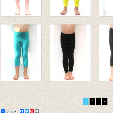
3/4e legging petrol
lange legging Geel
3-4e l
van € 4,75
van € 8,45
€ 19,9
tot € 9,50
tot € 10,95
€ 6,95
3/4e legging - licht
lange legging zwart
3/4e l
appelblauwzeegroen/mint
van € 8,95
Antrac
van € 4,75
tot € 10,95
van € 
1
2
3
»
tot € 9,50
tot € 
Share
Facebook
Twitter
Pinterest
Email