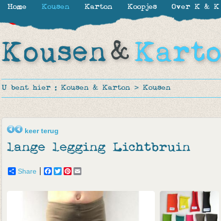
Home
Kousen
Karton
Koopjes
Over K & K
-34%
-44%
-65%
U bent hier :
Kousen & Karton
>
Kousen
keer terug
lange legging Lichtbruin
Share
Facebook
Twitter
Pinterest
Email