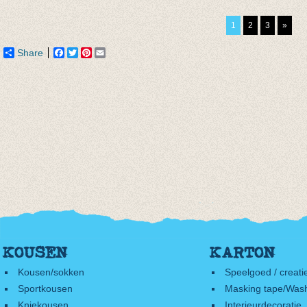
pruim
Biljartlakengroen
Borde
van € 8,45
van € 4,75
€ 10,9
1
2
3
»
tot € 10,95
tot € 9,50
Share
Facebook
Twitter
Pinterest
Email
KOUSEN
KARTON
Kousen/sokken
Speelgoed / creati
Sportkousen
Masking tape/Wash
Kniekousen
Interieurdecoratie