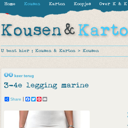
Home
Kousen
Karton
Koopjes
Over K & K
-39%
-65%
U bent hier :
Kousen & Karton
>
Kousen
keer terug
3-4e legging marine
Share
Facebook
Twitter
Pinterest
Email