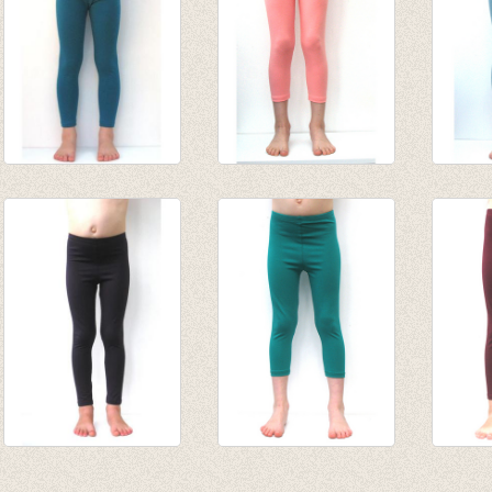
Lange legging
3/4e legging zalm
3/4e l
petrol
van € 4,75
blauwg
van € 8,45
tot € 9,50
van € 
tot € 10,95
tot € 
Lange legging
3/4e legging -
Lange