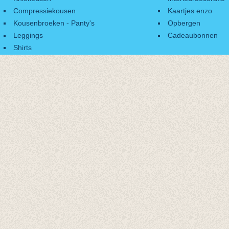
Compressiekousen
Kaartjes enzo
Kousenbroeken - Panty's
Opbergen
Leggings
Cadeaubonnen
Shirts
Accessoires
Cadeaubonnen