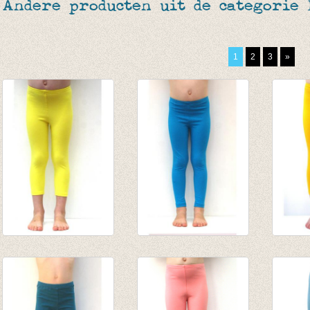
Andere producten uit de categorie
1
2
3
»
3/4e legging - Geel
lange legging
3/4e l
van € 4,75
Turquoise
geel
tot € 9,50
van € 8,45
van € 
tot € 10,95
tot € 