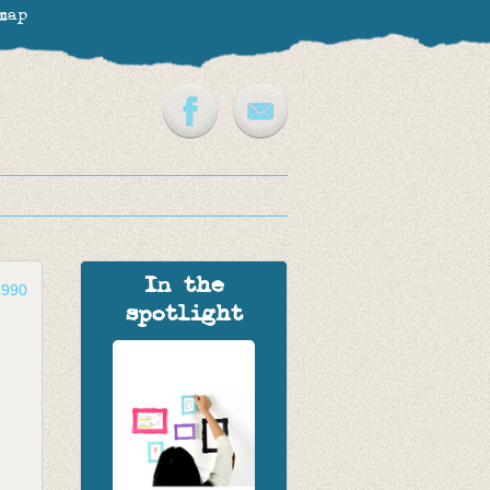
map
In the
1990
spotlight