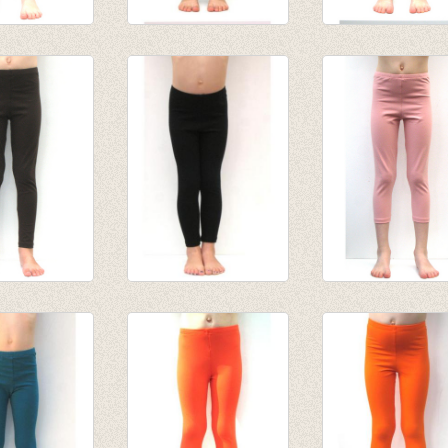
ging paars
lange legging
3/4e legging 2-
75
Turquoise
kleurig
0
van € 8,45
€ 10,50
tot € 10,95
egging
lange legging zwart
3/4e legging wil
bruin
van € 8,95
roze
45
tot € 10,95
van € 8,15
,95
tot € 9,50