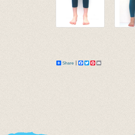
3/4e legging donker
Lange l
petrol
petrol
van € 4,75
van € 8,
tot € 9,50
tot € 10
Share
Facebook
Twitter
Pinterest
Email