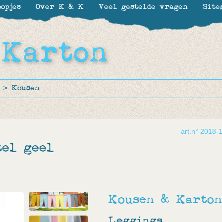
opjes
Over K & K
Veel gestelde vragen
Site
>
Kousen
art.n° 2018-
tel geel
Kousen & Karton
Leggings