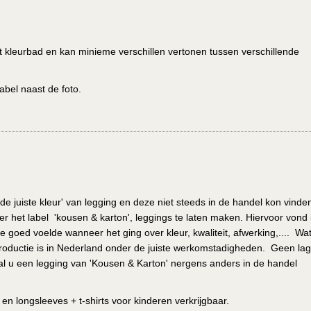
het kleurbad en kan minieme verschillen vertonen tussen verschillende
abel naast de foto.
de juiste kleur' van legging en deze niet steeds in de handel kon vinde
r het label 'kousen & karton', leggings te laten maken. Hiervoor vond i
e goed voelde wanneer het ging over kleur, kwaliteit, afwerking,.... Wa
de productie is in Nederland onder de juiste werkomstadigheden. Geen la
l u een legging van 'Kousen & Karton' nergens anders in de handel
n longsleeves + t-shirts voor kinderen verkrijgbaar.