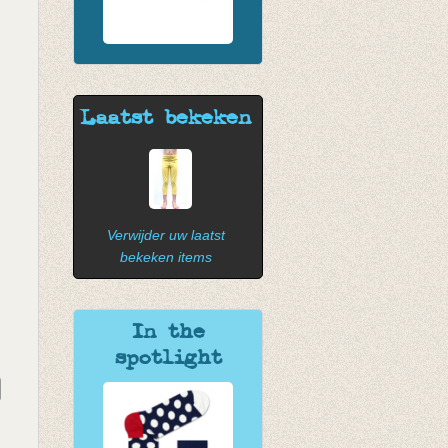
Laatst bekeken
Verwijder uw laatst
bekeken items
In the
spotlight