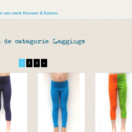
ken van merk Kousen & Karton.
 de categorie Leggings
1
2
3
»