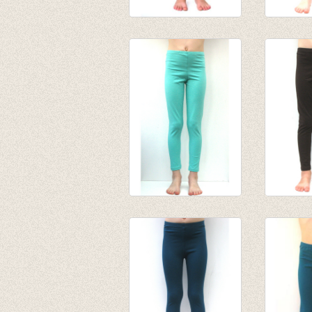
Lange legging
3/4e leg
pruim
van € 4,
van € 8,45
tot € 9,5
tot € 10,95
Lange legging mint
lange l
€ 10,95
donker 
van € 8,
tot € 10