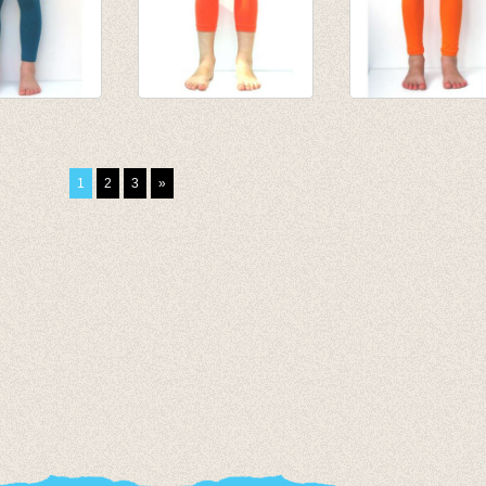
egging
3/4e legging - 'oud'
Lange legging
Oranje 50%
oranje
45
€ 8,95
van € 8,45
1
2
3
»
,95
€ 4,50
tot € 10,95