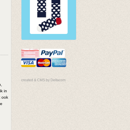
created & CMS by Deltacom
n,
k in
t ook
ge