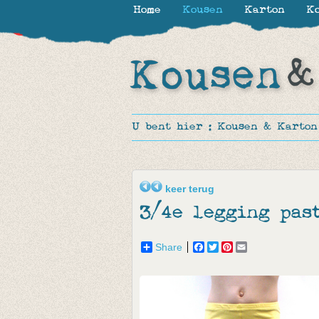
Home
Kousen
Karton
Ko
-50%
U bent hier :
Kousen & Karton
keer terug
3/4e legging pas
Share
Facebook
Twitter
Pinterest
Email