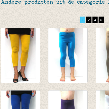
Andere producten uit de categorie
1
2
3
»
3-4e legging warm
3/4e legging -
lange 
geel
turquoise
Lichtb
€ 19,95
van € 4,75
van € 
€ 6,95
tot € 9,50
tot € 