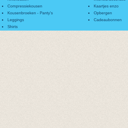
Compressiekousen
Kaartjes enzo
Kousenbroeken - Panty's
Opbergen
Leggings
Cadeaubonnen
Shirts
Accessoires
Cadeaubonnen