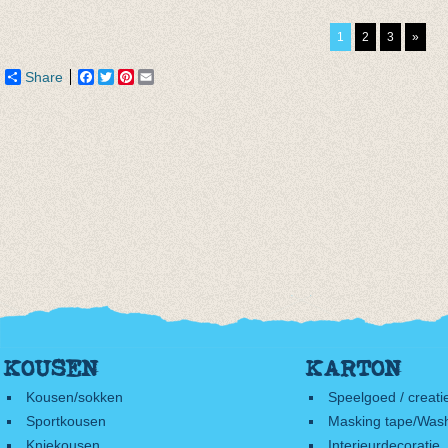
petrol
appelblauwzeegroen/mint
van € 
van € 4,75
van € 4,75
tot € 
1
2
3
»
tot € 9,50
tot € 9,50
Share
Facebook
Twitter
Pinterest
Email
KOUSEN
KARTON
Kousen/sokken
Speelgoed / creati
Sportkousen
Masking tape/Wash
Kniekousen
Interieurdecoratie