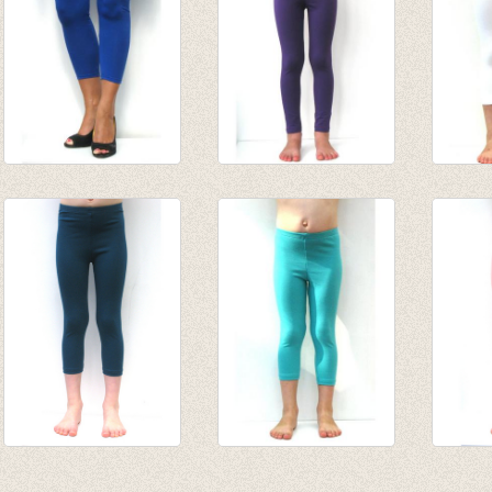
3-4e legging -
Lange legging
3/4e l
Kobaltblauw
paars
van € 
€ 19,95
van € 8,45
tot € 
€ 6,95
tot € 10,95
3/4e legging donker
3/4e legging - licht
Lange