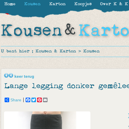
Home
Kousen
Karton
Koopjes
Over K & K
-50%
-65%
-65%
U bent hier :
Kousen & Karton
>
Kousen
keer terug
Lange legging donker gemêlee
Share
Facebook
Twitter
Pinterest
Email