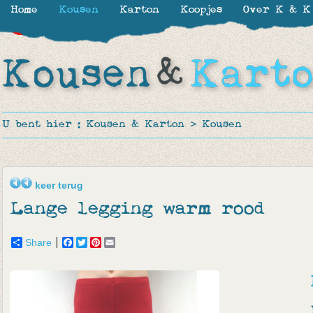
Home
Kousen
Karton
Koopjes
Over K & K
-65%
-65%
-65%
-65%
U bent hier :
Kousen & Karton
>
Kousen
keer terug
Lange legging warm rood
Share
Facebook
Twitter
Pinterest
Email