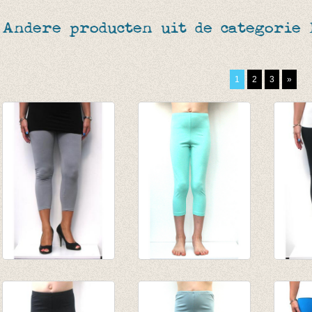
Andere producten uit de categorie
1
2
3
»
3-4e legging grijs
3/4e legging licht
3-4e l
€ 19,95
mint
€ 19,9
€ 6,95
van € 4,75
€ 6,95