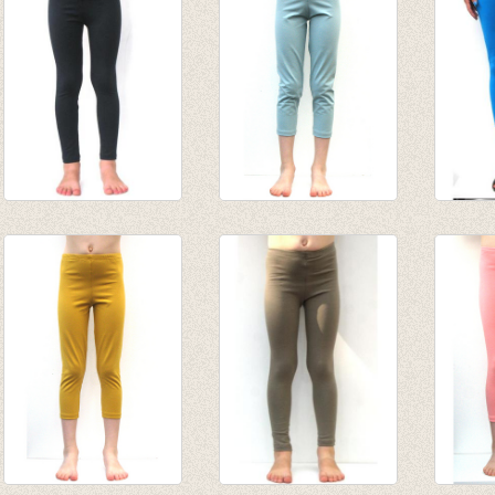
tot € 9,50
Lange legging
3/4e legging
3-4e l
marine
blauwgrijs
€ 19,9
van € 8,45
van € 7,80
€ 6,95
tot € 10,95
tot € 9,50