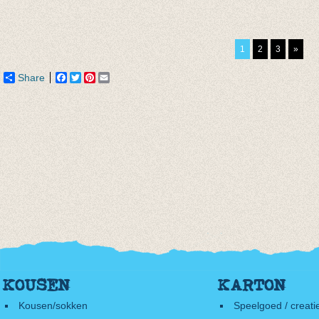
3/4e legging oker
lange legging
3/4e l
van € 7,80
Lichtbruin
van € 
tot € 9,50
van € 8,45
tot € 
1
2
3
»
tot € 10,95
Share
Facebook
Twitter
Pinterest
Email
KOUSEN
KARTON
Kousen/sokken
Speelgoed / creati