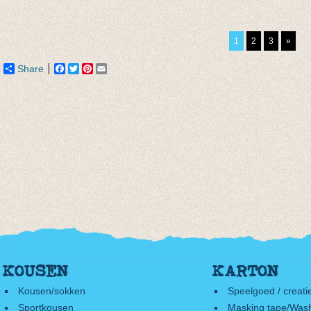
Lange legging licht
Lange legging
Lange
mint
olijfgroen
rood
€ 10,95
van € 8,45
€ 10,9
1
2
3
»
tot € 10,95
Share
Facebook
Twitter
Pinterest
Email
KOUSEN
KARTON
Kousen/sokken
Speelgoed / creati
Sportkousen
Masking tape/Wash