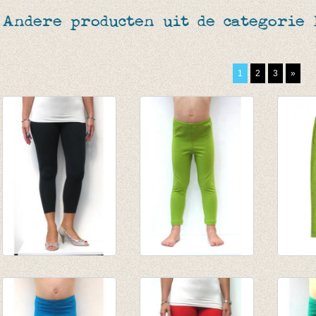
Andere producten uit de categorie
1
2
3
»
3-4e legging marine
lange legging Lime
Leggi
€ 19,95
van € 8,45
Green
€ 6,95
tot € 10,95
€ 23,0