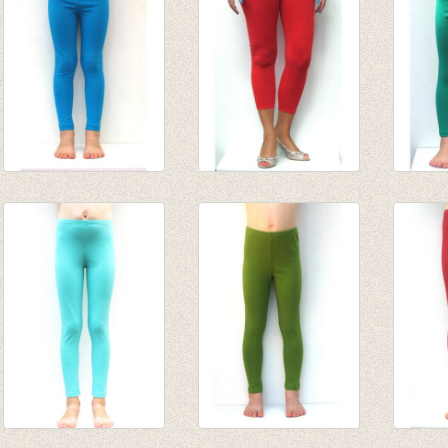
€ 14,0
lange legging
3-4e legging rood
lange 
Turquoise
€ 19,95
Biljar
van € 8,45
€ 6,95
van € 
tot € 10,95
tot € 