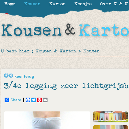
Home
Kousen
Karton
Koopjes
Over K & K
-39%
-65%
-65%
U bent hier :
Kousen & Karton
>
Kousen
keer terug
3/4e legging zeer lichtgrijs
Share
Facebook
Twitter
Pinterest
Email