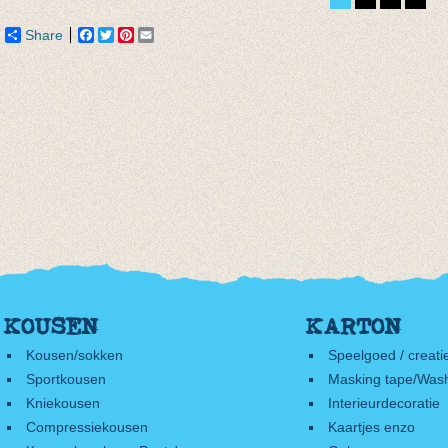
€ 6,95
Share
Facebook
Twitter
Pinterest
Email
KOUSEN
KARTON
Kousen/sokken
Speelgoed / creati
Sportkousen
Masking tape/Wash
Kniekousen
Interieurdecoratie
Compressiekousen
Kaartjes enzo