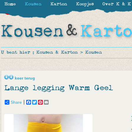
Home
Kousen
Karton
Koopjes
Over K & K
-39%
-65%
-44%
-65%
-65%
-44%
U bent hier :
Kousen & Karton
>
Kousen
keer terug
Lange legging Warm Geel
Share
Facebook
Twitter
Pinterest
Email