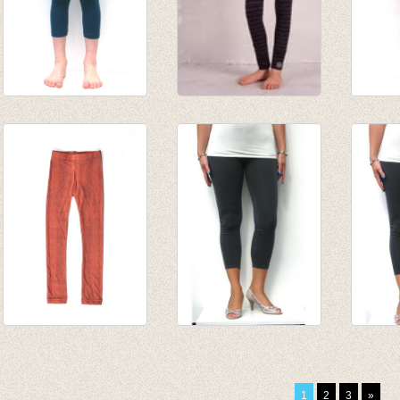
3/4e legging donker
gestreepte
lange
petrol
broek/legging zwart
van € 
van € 4,75
€ 32,00
tot € 
tot € 9,50
€ 18,00
legging Neon Peach
3-4e legging taupe
3-4e l
€ 23,00
€ 19,95
antrac
€ 14,00
€ 6,95
€ 19,9
1
2
3
»