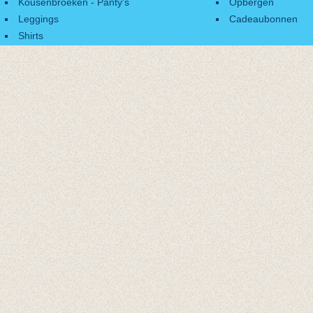
Kousenbroeken - Panty's
Opbergen
Leggings
Cadeaubonnen
Shirts
Accessoires
Cadeaubonnen