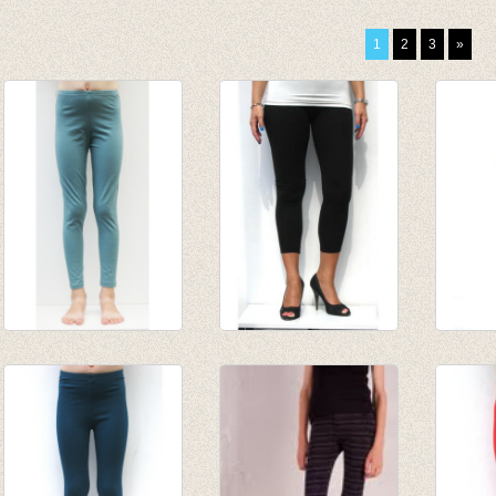
1
2
3
»
Lange legging
3-4e legging zwart
Lange
Donker blauwgrijs
€ 19,95
pruim
€ 10,95
€ 6,95
van € 
tot € 