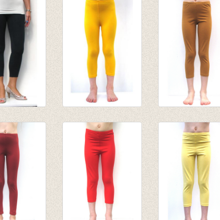
oceaangroen
€ 19,95
45
€ 16,00
€ 6,95
,95
€ 8,00
ging marine
3/4e legging warm
3/4e legging co
geel
van € 7,80
van € 4,75
tot € 9,50
tot € 9,50