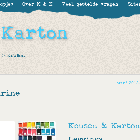
opjes
Over K & K
Veel gestelde vragen
Site
>
Kousen
art.n° 2018
arine
Kousen & Karton
Leggings