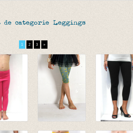
 de categorie Leggings
1
2
3
»
egging
kuitbroek 'ster'
3-4e legging zwa