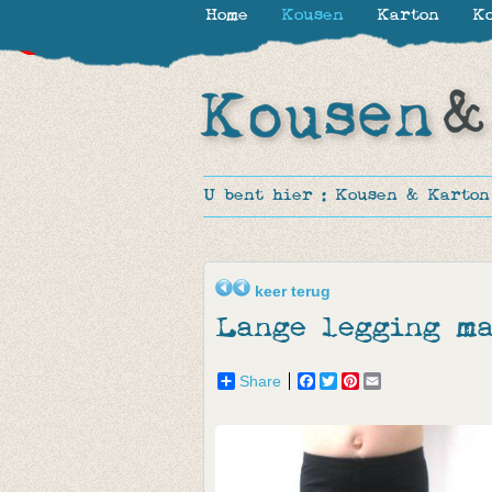
Home
Kousen
Karton
Ko
-50%
-39%
-65%
-65%
U bent hier :
Kousen & Karton
keer terug
Lange legging m
Share
Facebook
Twitter
Pinterest
Email