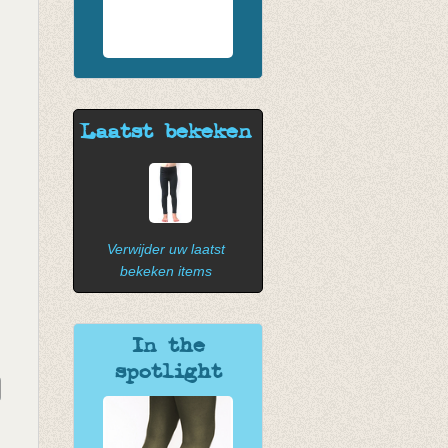
Laatst bekeken
Verwijder uw laatst
bekeken items
In the
spotlight