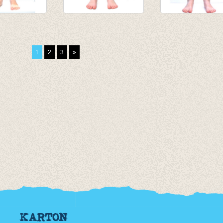
egging
3/4e legging - Rood
3/4e legging pas
od
van € 4,75
geel
tot € 9,50
van € 7,80
1
2
3
»
tot € 9,50
KARTON