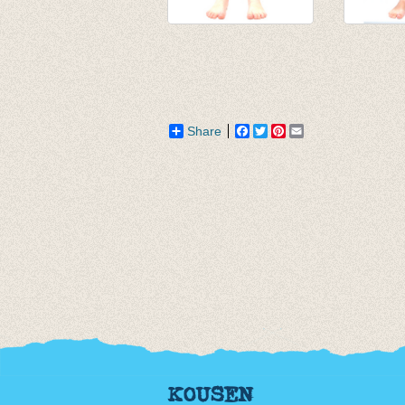
3/4e legging paars
Lange l
van € 4,75
Steenro
tot € 9,50
€ 10,95
Share
Facebook
Twitter
Pinterest
Email
KOUSEN