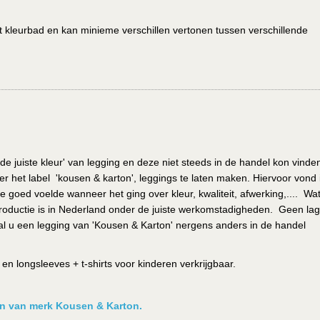
het kleurbad en kan minieme verschillen vertonen tussen verschillende
de juiste kleur' van legging en deze niet steeds in de handel kon vinde
r het label 'kousen & karton', leggings te laten maken. Hiervoor vond i
e goed voelde wanneer het ging over kleur, kwaliteit, afwerking,.... Wa
de productie is in Nederland onder de juiste werkomstadigheden. Geen la
l u een legging van 'Kousen & Karton' nergens anders in de handel
n longsleeves + t-shirts voor kinderen verkrijgbaar.
ken van merk Kousen & Karton.