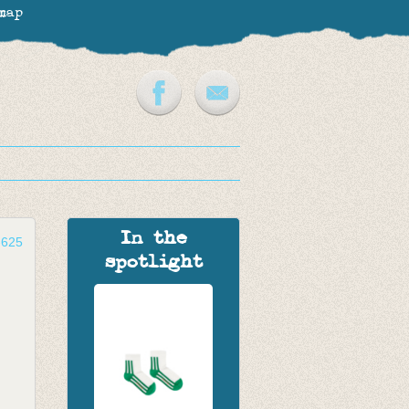
map
In the
-625
spotlight