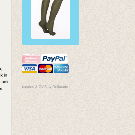
n,
k in
t ook
created & CMS by Deltacom
ge