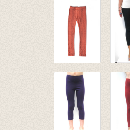
rood
Fuchsia
€ 10,95
van € 8,
tot € 10
legging Neon Peach
3-4e leg
€ 23,00
€ 19,95
€ 14,00
€ 6,95