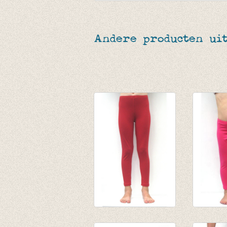
Andere producten uit
Lange legging warm
lange l