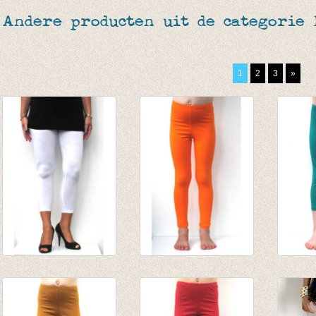
Andere producten uit de categorie
1
2
3
»
3-4e legging wit
Lange legging
3/4e l
€ 19,95
oranje
Biljar
€ 6,95
van € 8,45
van € 