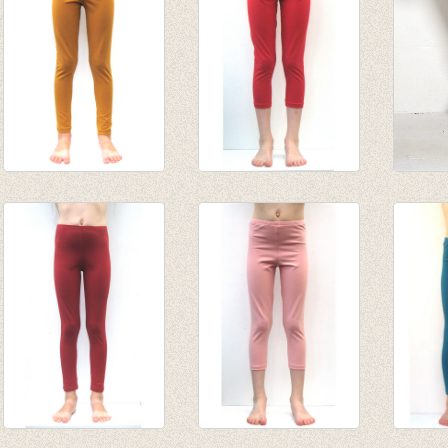
tot € 10,95
tot € 
Lange legging
3/4e legging warm
kuitbr
cognac
rood
oceaa
€ 10,95
€ 9,50
€ 16,0
€ 8,00