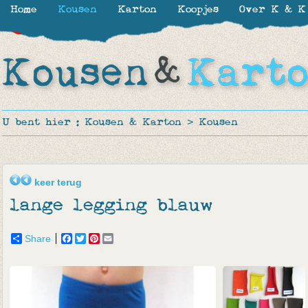
Home
Kousen
Karton
Koopjes
Over K & K
-50%
-65%
U bent hier :
Kousen & Karton
>
Kousen
keer terug
lange legging blauw
Share
Facebook
Twitter
Pinterest
Email