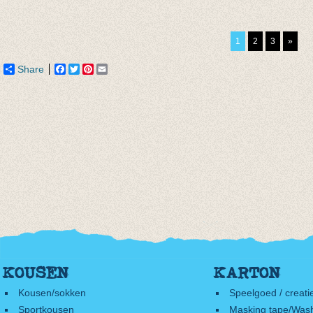
Lange legging
3/4e legging wild
Lange
Steenrood
roze
petrol
€ 10,95
van € 8,15
van € 
1
2
3
»
tot € 9,50
tot € 
Share
Facebook
Twitter
Pinterest
Email
KOUSEN
KARTON
Kousen/sokken
Speelgoed / creati
Sportkousen
Masking tape/Wash