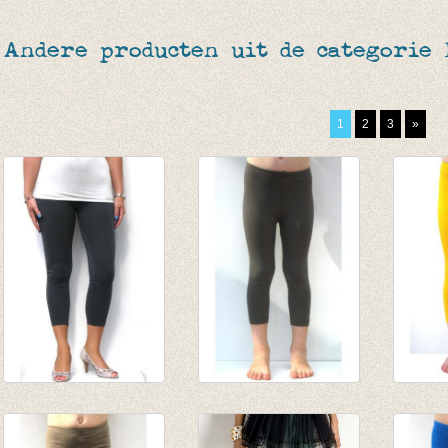
Andere producten uit de categorie
1
2
3
»
3-4e legging
3/4e legging - Taupe
3/4e l
antraciet
van € 4,75
geel
€ 19,95
tot € 9,50
van € 