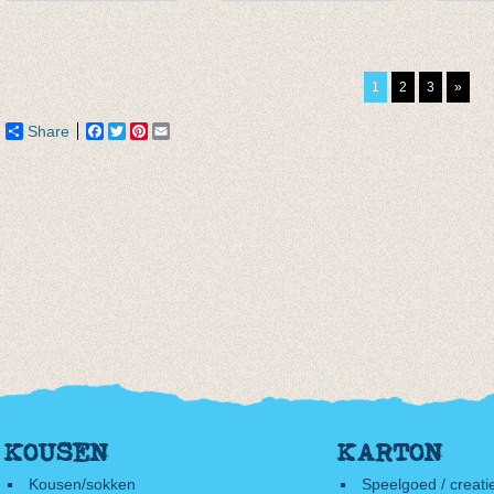
3/4e legging -
legging Neon Peach
Lange
Lichtbruin
€ 23,00
pastel
€ 8,95
€ 14,00
€ 10,9
1
2
3
»
van € 4,75
tot € 5,95
Share
Facebook
Twitter
Pinterest
Email
KOUSEN
KARTON
Kousen/sokken
Speelgoed / creati