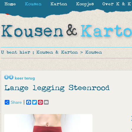
Home
Kousen
Karton
Koopjes
Over K & K
-39%
-50%
-34%
-39%
-65%
-44%
U bent hier :
Kousen & Karton
>
Kousen
keer terug
Lange legging Steenrood
Share
Facebook
Twitter
Pinterest
Email