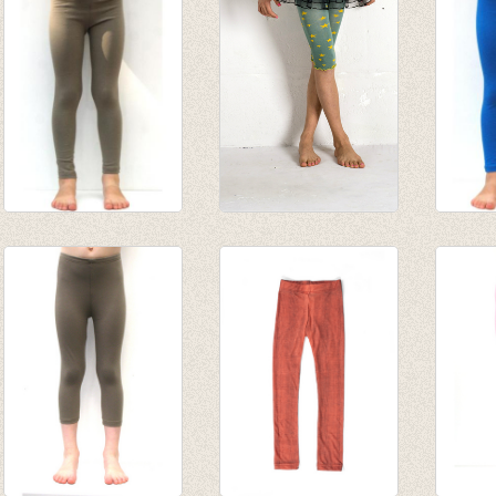
€ 6,95
tot € 
lange legging
kuitbroek 'ster'
lange 
Lichtbruin
oceaangroen
van € 
van € 8,45
€ 16,00
tot € 
tot € 10,95
€ 8,00