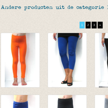
Andere producten uit de categorie
1
2
3
»
Lange legging
3-4e legging -
3-4e l
oranje
Kobaltblauw
€ 19,9
van € 8,45
€ 19,95
€ 6,95