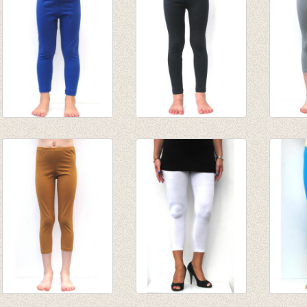
tot € 10,95
€ 6,95
lange legging
Lange legging
3/4e l
Kobaltblauw
marine
grijs
van € 8,45
van € 8,45
van € 
tot € 10,95
tot € 10,95
tot € 