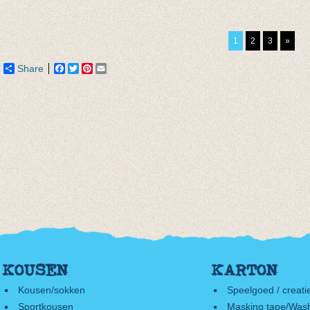
3/4e legging cognac
3-4e legging wit
3/4e l
van € 7,80
€ 19,95
van € 
tot € 9,50
€ 6,95
tot € 
1
2
3
»
Share
Facebook
Twitter
Pinterest
Email
KOUSEN
KARTON
Kousen/sokken
Speelgoed / creati
Sportkousen
Masking tape/Wash