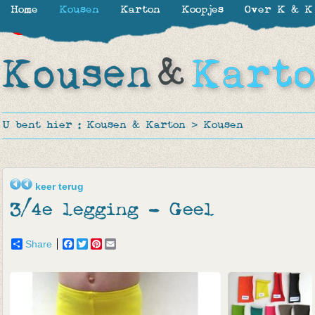
Home
Kousen
Karton
Koopjes
Over K & K
-39%
-65%
-65%
-65%
U bent hier :
Kousen & Karton
>
Kousen
keer terug
3/4e legging - Geel
Share
Facebook
Twitter
Pinterest
Email