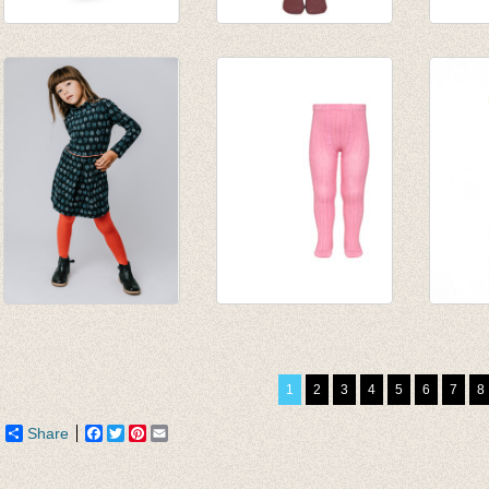
Kousenbroek
broekkousen
Kouse
donker fuchsia
bordeaux
vlokk
€ 9,95
€ 9,95
€ 13,9
€ 9,77
Kousenbroek met
Kousenbroek met
Kouse
opliggend harlekijn
rib kauwgom
BRICK
motief Red
€ 16,50
€ 25,0
1
2
3
4
5
6
7
8
€ 12,95
van € 11,50
€ 12,5
€ 10,36
tot € 9,90
Share
Facebook
Twitter
Pinterest
Email