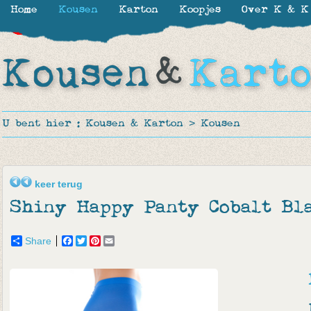
Home
Kousen
Karton
Koopjes
Over K & K
-30%
-30%
-30%
-30%
-28%
-20%
-40%
-50%
U bent hier :
Kousen & Karton
>
Kousen
keer terug
Shiny Happy Panty Cobalt Bl
Share
Facebook
Twitter
Pinterest
Email