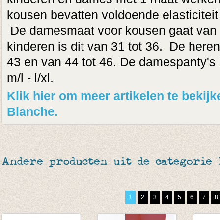
kousen bevatten voldoende elasticiteit
De damesmaat voor kousen gaat van 3
kinderen is dit van 31 tot 36. De here
43 en van 44 tot 46. De damespanty's
m/l - l/xl.
Klik hier om meer artikelen te bekij
Blanche.
Andere producten uit de categorie
1
2
3
4
5
6
7
8