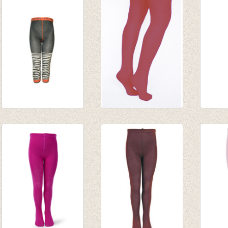
Hippe kousenbroek
Panty Bordeaux
Kouse
zonder voet zebra
€ 5,95
Niagar
€ 13,95
€ 4,16
€ 14,9
€ 10,00