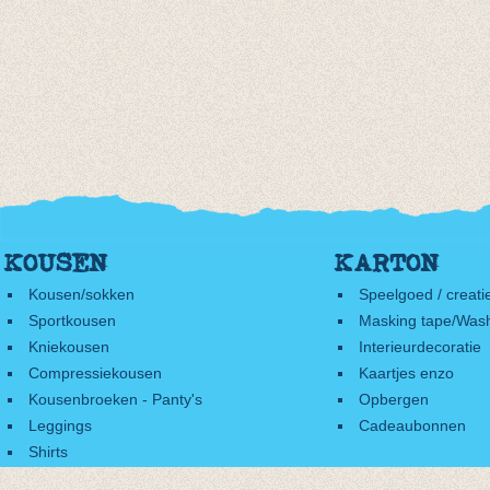
KOUSEN
KARTON
Kousen/sokken
Speelgoed / creati
Sportkousen
Masking tape/Wash
Kniekousen
Interieurdecoratie
Compressiekousen
Kaartjes enzo
Kousenbroeken - Panty's
Opbergen
Leggings
Cadeaubonnen
Shirts
Accessoires