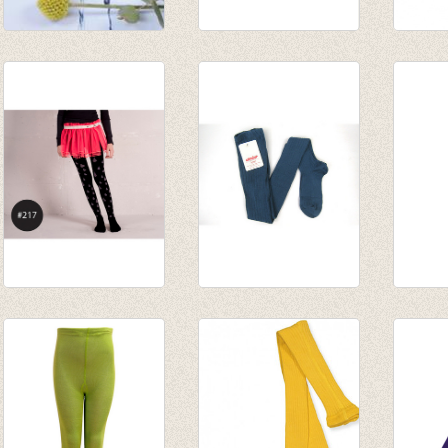
Kousenbroek Pine
Kousenbroek
Kouse
green
zonder voet
fijne r
€ 9,95
turquoise
van € 
€ 9,95
tot € 
€ 6,50
Kousenbroek Rain
kousenbroek met
Kouse
Drop black/grey
fijne rib Cobalto
fijn r
€ 16,00
van € 11,50
€ 16,5
€ 11,20
tot € 16,50