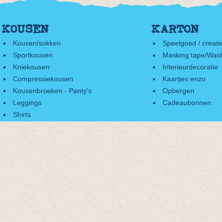
KOUSEN
KARTON
Kousen/sokken
Speelgoed / creati
Sportkousen
Masking tape/Wash
Kniekousen
Interieurdecoratie
Compressiekousen
Kaartjes enzo
Kousenbroeken - Panty's
Opbergen
Leggings
Cadeaubonnen
Shirts
Accessoires
Cadeaubonnen