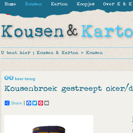
Home
Kousen
Karton
Koopjes
Over K & K
-30%
-30%
-35%
U bent hier :
Kousen & Karton
>
Kousen
keer terug
Kousenbroek gestreept oker/
Share
Facebook
Twitter
Pinterest
Email