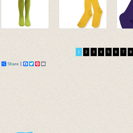
Broekkousen/maillot
Kousenbroek met
Panty
lime groen
rib Yolk Yellow
plus s
€ 9,95
€ 13,95
€ 12,9
1
2
3
4
5
6
7
8
€ 6,95
Share
Facebook
Twitter
Pinterest
Email