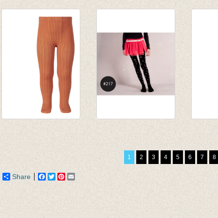
Kousenbroek Verde
Kousenbroek
Kouse
Lago - ZONDER RIB
Gestreept kat
Sand
van € 11,50
€ 13,95
€ 19,9
tot € 15,90
€ 6,97
€ 11,9
Kousenbroek met
Kousenbroek Rain
Kouse
fijne rib sweet
Drop black/grey
brede 
potatoe
€ 16,00
Melan
1
2
3
4
5
6
7
8
van € 12,50
€ 11,20
€ 13,5
tot € 16,50
Share
Facebook
Twitter
Pinterest
Email