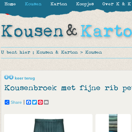
Home
Kousen
Karton
Koopjes
Over K & K
-30%
-30%
-30%
-30%
-50%
-40%
U bent hier :
Kousen & Karton
>
Kousen
keer terug
Kousenbroek met fijne rib pe
Share
Facebook
Twitter
Pinterest
Email