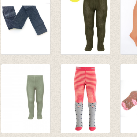
Panty Glitter black
Kousenbroek met
Panty
€ 6,95
rib Alga
€ 5,95
€ 4,86
van € 12,50
€ 4,16
tot € 16,50