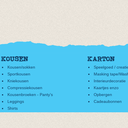
KOUSEN
KARTON
Kousen/sokken
Speelgoed / creati
Sportkousen
Masking tape/Wash
Kniekousen
Interieurdecoratie
Compressiekousen
Kaartjes enzo
Kousenbroeken - Panty's
Opbergen
Leggings
Cadeaubonnen
Shirts
Accessoires
Cadeaubonnen