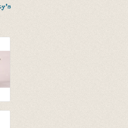
y's
tars