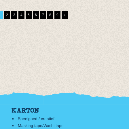
dy glade
opliggend harlekijn
Blue
motief Leather
€ 17,90
1
2
3
4
5
6
7
8
9
»
brown
€ 10,74
€ 12,95
KARTON
Speelgoed / creatief
Masking tape/Washi tape