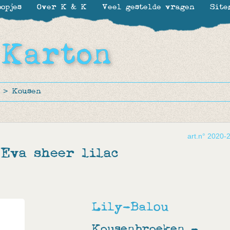
opjes
Over K & K
Veel gestelde vragen
Site
>
Kousen
art.n° 2020-
Eva sheer lilac
Lily-Balou
Kousenbroeken -