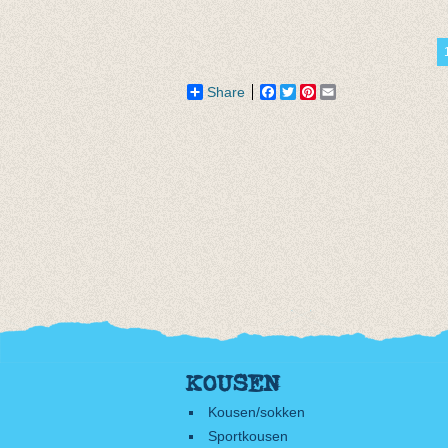
Gilliann donker
Eva sha
framboos met
€ 12,95
ribpatroon
€ 19,95
Share
Facebook
Twitter
Pinterest
Email
€ 11,97
KOUSEN
Kousen/sokken
Sportkousen