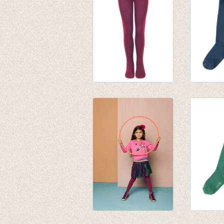
Kousenbroek
Kousenb
Boysen Berry (pruim
Eva dark
paars)
€ 13,95
€ 9,95
€ 6,96
Kousenbroek
Kousenb