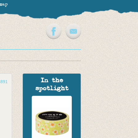
map
In the
2891
spotlight