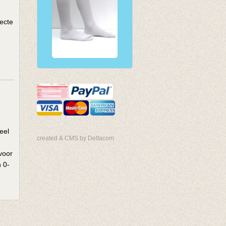
recte
eel
created & CMS by Deltacom
voor
n 0-