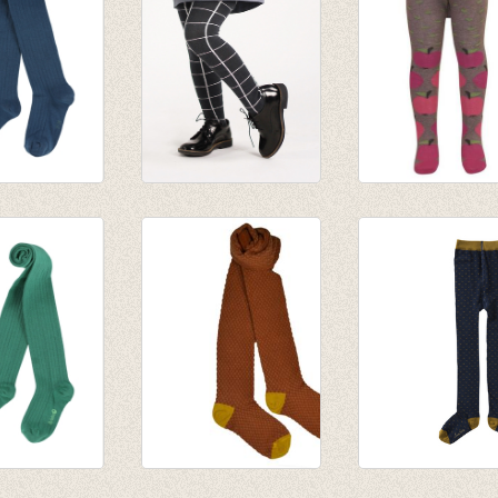
roek rib
Kousenbroek
kousenbroekje 
-petrol
Squared
appeltjes candy
€ 25,00
roos
€ 13,95
€ 4,18
roek rib
Kousenbroek met
Kousenbroek Ma