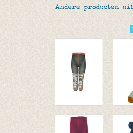
Andere producten uit
Hippe kousenbroek
Kousenb
zonder voet zebra
opliggen
€ 13,95
motief 
€ 10,00
€ 12,95