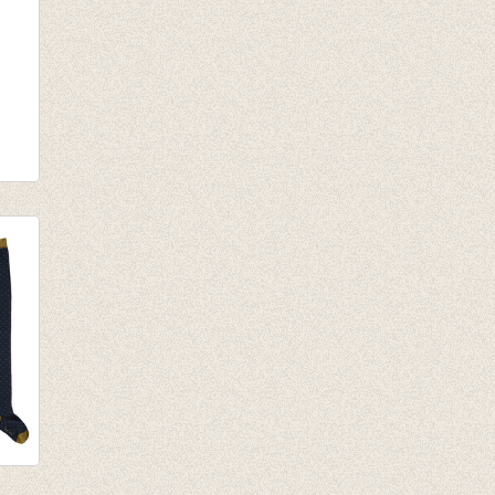
met
lice