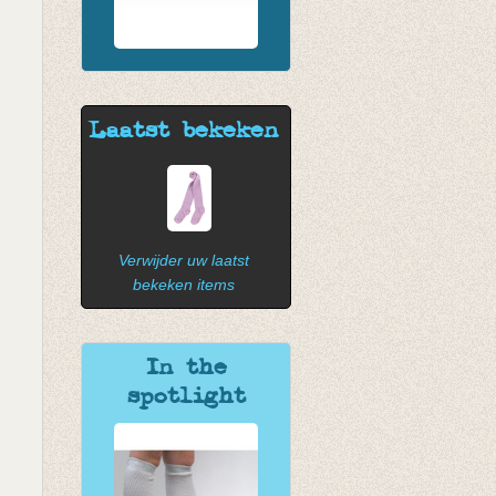
Laatst bekeken
Verwijder uw laatst
bekeken items
In the
spotlight