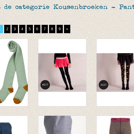
 de categorie Kousenbroeken - Pant
1
2
3
4
5
6
7
8
9
»
roek met
Kousenbroek Rain
Kousensbroek S
d harlekijn
Drop black/grey
black/gold
Green
€ 16,00
€ 22,00
€ 11,20
€ 15,40