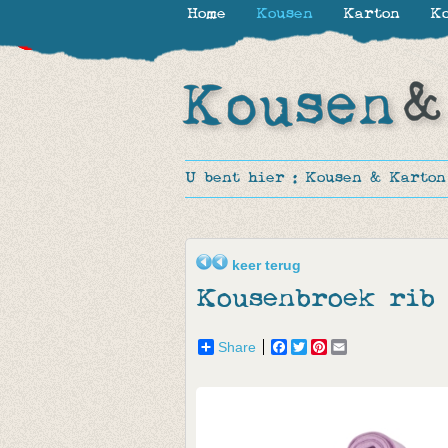
Home
Kousen
Karton
Ko
-30%
-30%
-30%
-28%
-70%
-40%
-40%
U bent hier :
Kousen & Karton
keer terug
Kousenbroek rib 
Share
Facebook
Twitter
Pinterest
Email