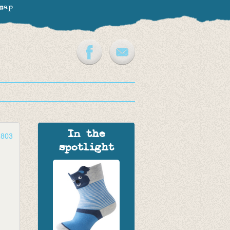
map
In the
2803
spotlight