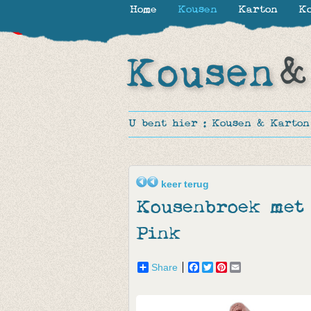
Home
Kousen
Karton
Ko
-30%
-20%
-40%
U bent hier :
Kousen & Karton
keer terug
Kousenbroek met 
Pink
Share
Facebook
Twitter
Pinterest
Email