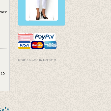
broek
created & CMS by Deltacom
 10
y's