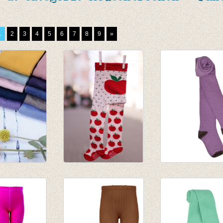
1
2
3
4
5
6
7
8
9
»
roek Pine
Kousenbroek melé
Kousenbroek
roze met appeltjes
Lavender mist
€ 13,00
€ 14,95