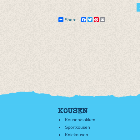
van € 11,50
€ 13,95
tot € 16,50
Share
Facebook
Twitter
Pinterest
Email
KOUSEN
Kousen/sokken
Sportkousen
Kniekousen