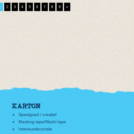
van € 11,50
€ 5,95
1
2
3
4
5
6
7
8
9
»
tot € 16,50
€ 4,16
KARTON
Speelgoed / creatief
Masking tape/Washi tape
Interieurdecoratie