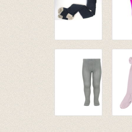
Kousenbroek met
Kousen
verticale kabel
fuchsia
Elvina nightshadow
€ 9,95
blue
€ 21,00
€ 12,60
Kousenbroek met
Kousenb
fijne rib mistgrijs
Eva win