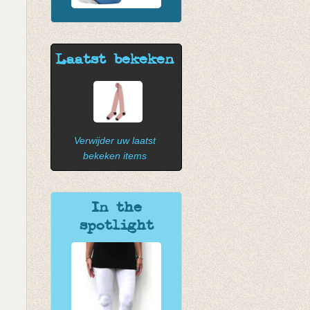
Laatst bekeken
Verwijder uw laatst
bekeken items
In the
spotlight