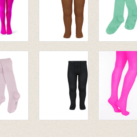
broek
Kousenbroek met
Kousenbroek rib
fijn rib Oxyde
Eva Creme de
€ 16,50
Menthe
€ 14,95
roek rib
Kousenbroek met
Panty/kousenbr
some-orchid
fijne rib zwart
fuchsia