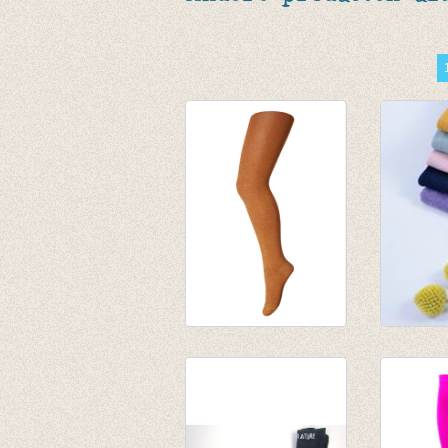
Kousenbroek met
Kousenb
glitter dark
green
copper/oxyde
€ 9,95
€ 17,50
€ 14,00