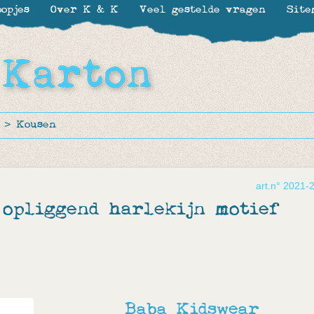
opjes
Over K & K
Veel gestelde vragen
Site
>
Kousen
art.n° 2021-
opliggend harlekijn motief
Baba Kidswear