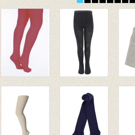
Panty Bordeaux
Kousenbroek rib
Kouse
€ 5,95
zwart (elastische
Pointe
€ 4,16
boord)
€ 17,9
€ 13,95
€ 10,7