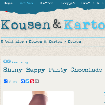
Home
Kousen
Karton
Koopjes
Over K & K
-30%
-40%
-60%
-50%
-40%
-50%
-60%
U bent hier :
Kousen & Karton
>
Kousen
keer terug
Shiny Happy Panty Chocolade
Share
Facebook
Twitter
Pinterest
Email