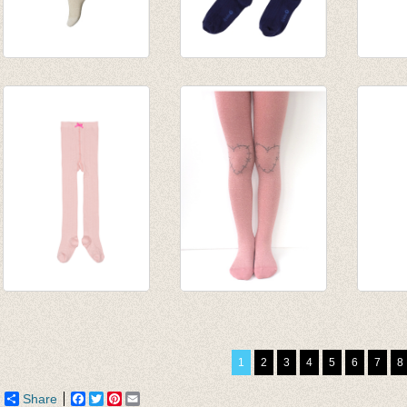
Kousenbroek Glitter
Kousenbroek rib
Kouse
Parelmoer Gold
Eva patriot blue
fijne r
€ 18,50
€ 12,95
van € 
tot € 
Kousenbroek
Kousenbroek Dusty
Kouse
Gilliann oud roos
Rose glitter
fijne 
met ribpatroon
Grace7,50
van € 
1
2
3
4
5
6
7
8
€ 19,95
€ 18,95
tot € 
€ 11,97
€ 9,47
Share
Facebook
Twitter
Pinterest
Email