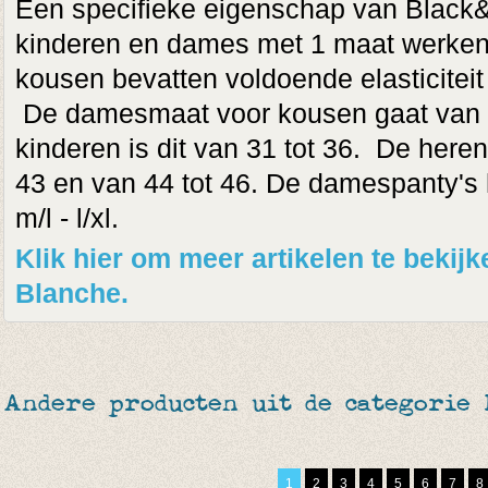
Een specifieke eigenschap van Black&
kinderen en dames met 1 maat werke
kousen bevatten voldoende elasticiteit
De damesmaat voor kousen gaat van 3
kinderen is dit van 31 tot 36. De here
43 en van 44 tot 46. De damespanty's
m/l - l/xl.
Klik hier om meer artikelen te bekij
Blanche.
Andere producten uit de categorie
1
2
3
4
5
6
7
8