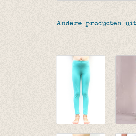
Andere producten uit
Lange legging licht
gestree