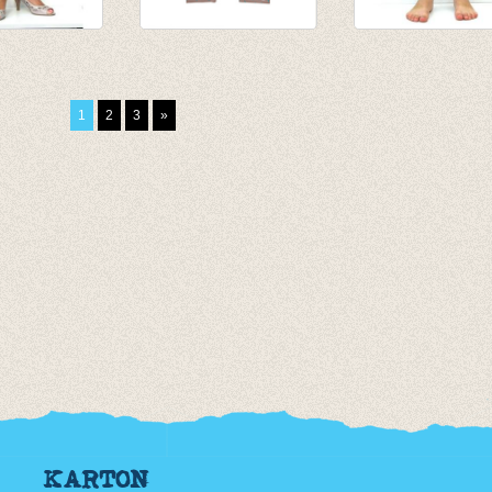
ging taupe
broek/legging
3/4e legging - lic
steengrijs met
appelblauwzeegr
vogeltjes
van € 4,75
1
2
3
»
€ 32,00
tot € 9,50
€ 18,00
KARTON