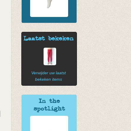
Laatst bekeken
Verwijder uw laatst
bekeken items
In the
spotlight