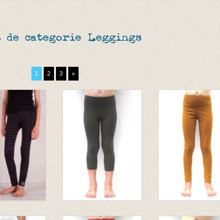
 de categorie Leggings
1
2
3
»
pte
3/4e legging - zwart
Lange legging