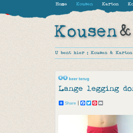
Home
Kousen
Karton
Ko
-44%
-65%
-65%
-44%
U bent hier :
Kousen & Karton
keer terug
Lange legging do
Share
Facebook
Twitter
Pinterest
Email