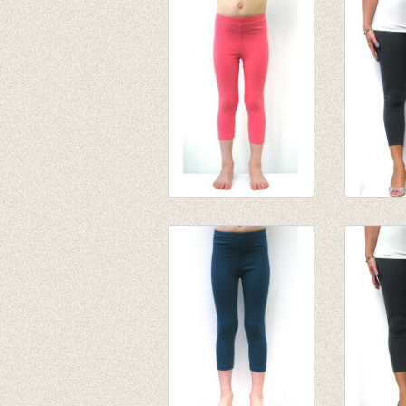
mint
broek/le
€ 10,95
€ 32,00
€ 18,00
3/4e legging - koraal
3-4e leg
van € 4,75
antracie
tot € 9,50
€ 19,95
€ 6,95