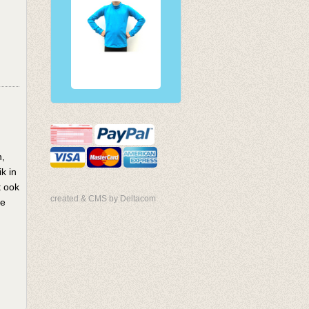
n,
k in
t ook
created & CMS by Deltacom
ge