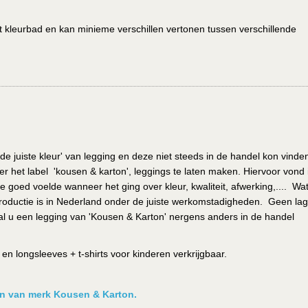
het kleurbad en kan minieme verschillen vertonen tussen verschillende
de juiste kleur' van legging en deze niet steeds in de handel kon vinde
r het label 'kousen & karton', leggings te laten maken. Hiervoor vond i
e goed voelde wanneer het ging over kleur, kwaliteit, afwerking,.... Wa
de productie is in Nederland onder de juiste werkomstadigheden. Geen la
l u een legging van 'Kousen & Karton' nergens anders in de handel
n longsleeves + t-shirts voor kinderen verkrijgbaar.
ken van merk Kousen & Karton.