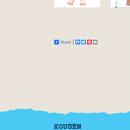
3/4e legging donker
3-4e leg
petrol
€ 19,95
van € 4,75
€ 6,95
tot € 9,50
Share
Facebook
Twitter
Pinterest
Email
KOUSEN