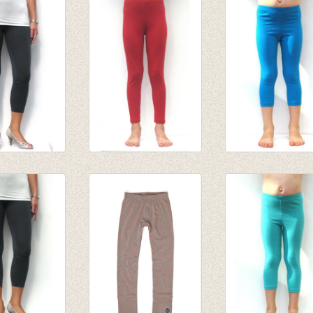
gging zwart
van € 4,75
cognac
tot € 9,50
€ 10,95
ging
Lange legging warm
3/4e legging -
t
rood
turquoise
€ 10,95
van € 4,75
tot € 9,50