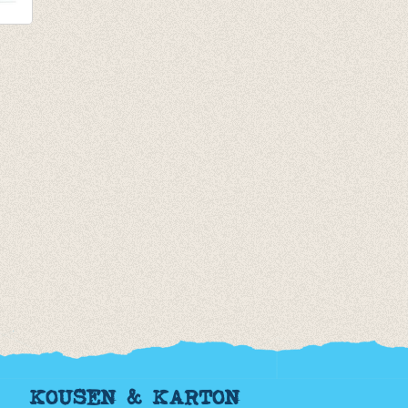
ht
oen/mint
KOUSEN & KARTON