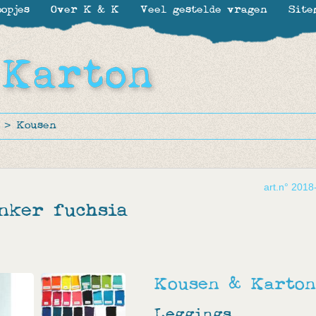
opjes
Over K & K
Veel gestelde vragen
Site
>
Kousen
art.n° 2018
nker fuchsia
Kousen & Karton
Leggings