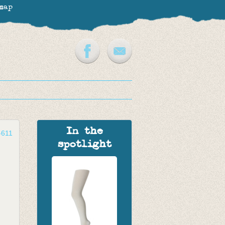
map
In the
-611
spotlight