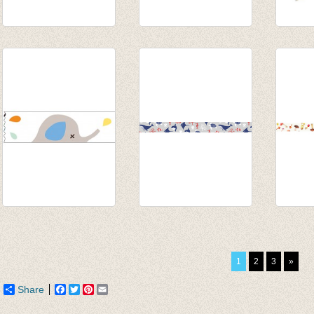
Washi tape - Ribbon
Washi tape - Lace
washi
blue
blue
white 
€ 3,35
€ 3,35
feathe
€ 3,50
Washi tape/masking
Masking tape -
Maskin
tape A wash
Underwater
Musc
€ 3,50
€ 3,80
€ 2,95
1
2
3
»
€ 3,50
€ 2,50
Share
Facebook
Twitter
Pinterest
Email