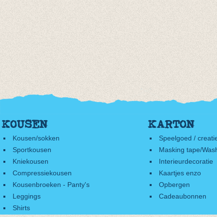
KOUSEN
KARTON
Kousen/sokken
Speelgoed / creati
Sportkousen
Masking tape/Wash
Kniekousen
Interieurdecoratie
Compressiekousen
Kaartjes enzo
Kousenbroeken - Panty's
Opbergen
Leggings
Cadeaubonnen
Shirts