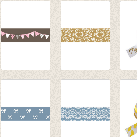
Washi tape -
Washi tape - Fleur
washi
Garland Charcoal
Mustard
gold f
gray
€ 3,35
Chris
€ 3,35
new y
€ 3,50