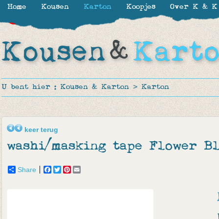
Home
Kousen
Karton
Koopjes
Over K & K
-15%
-8%
-8%
U bent hier :
Kousen & Karton
>
Karton
keer terug
washi/masking tape Flower B
Share
Facebook
Twitter
Pinterest
Email