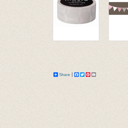
washi/masking tape
Washi ta
Warm grey Coin
Garland
dots
gray
€ 2,50
€ 3,35
Share
Facebook
Twitter
Pinterest
Email