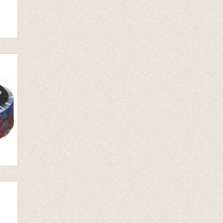
ape
ape