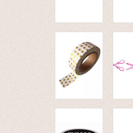
washi/masking tape
washi/m
Triangle love
Mustard
€ 2,95
border
€ 2,50
washi/masking tape
Washi t
white gold foil dots
Scissor
€ 3,50
€ 3,35