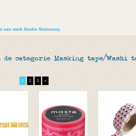
en van merk Studio Stationery.
 de categorie Masking tape/Washi t
1
2
3
»