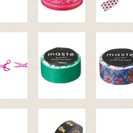
asking tape
Washi tape Frame
washi/masking t
 Brush
Pink
foil pink dots
€ 3,80
€ 3,50
ape/masking
Washi tape -
washi/masking t
s Pink
Colorful Green
Flower Blue
€ 2,50
€ 2,80