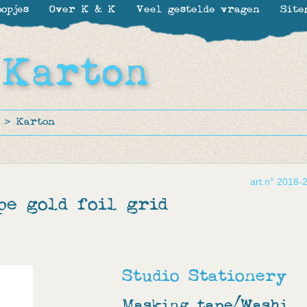
opjes
Over K & K
Veel gestelde vragen
Site
>
Karton
art.n° 2018-
pe gold foil grid
Studio Stationery
Masking tape/Washi