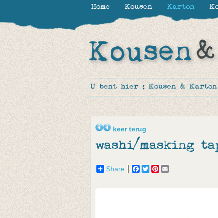
Home
Kousen
Karton
Ko
U bent hier :
Kousen & Karton
keer terug
washi/masking ta
Share
Facebook
Twitter
Pinterest
Email