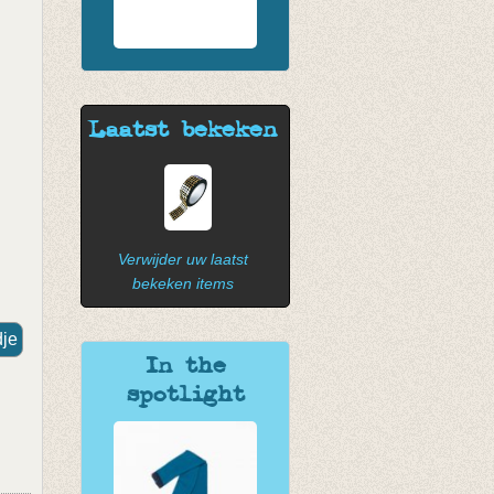
Laatst bekeken
Verwijder uw laatst
bekeken items
In the
spotlight