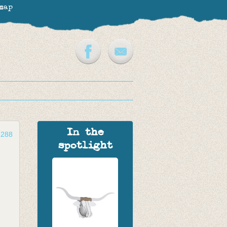
map
In the
2288
spotlight