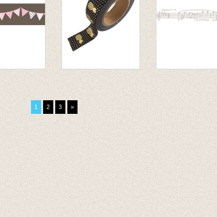
pe -
washi/masking tape
Washi tape - Mus
 Charcoal
Black gold foil
Light gray
pineappel
€ 3,35
1
2
3
»
€ 3,50