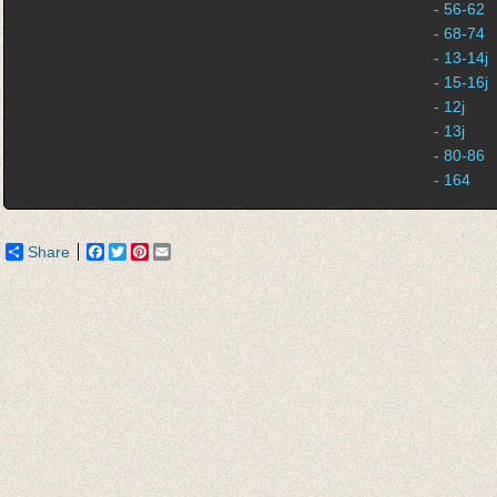
- 56-62
- 68-74
- 13-14j
- 15-16j
- 12j
- 13j
- 80-86
- 164
Share
Facebook
Twitter
Pinterest
Email