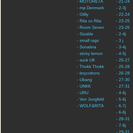
- MOTORETA
- 21-24
- mp Denmark
- 2-3j
- Oilily
- 22-24
- Rita co Rita
- 23-25
- Room Seven
- 23-26
- Sizable
- 2-4j
- small rags
- 3 j
- Sonatina
- 3-4j
- sticky lemon
- 4-5j
- suck UK
- 25-27
- Thokk Thokk
- 25-28
- tinycottons
- 26-28
- Ubang
- 27-30
- UNKK
- 27-31
- URU
- 4-6j
- Von Jungfeld
- 5-6j
- WOLF&RITA
- 6-7j
- 6-8j
- 28-31
- 7-8j
- 29-31