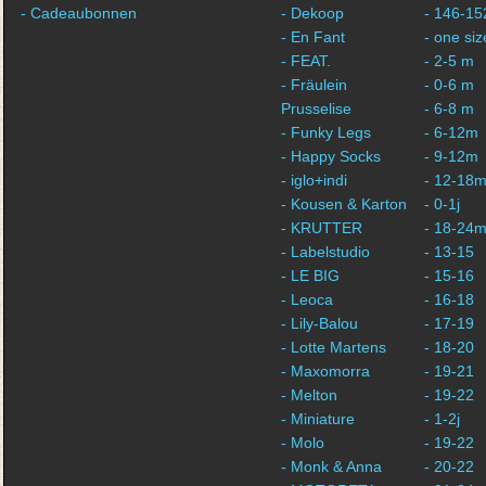
- Cadeaubonnen
- Dekoop
- 146-15
- En Fant
- one siz
- FEAT.
- 2-5 m
- Fräulein
- 0-6 m
Prusselise
- 6-8 m
- Funky Legs
- 6-12m
- Happy Socks
- 9-12m
- iglo+indi
- 12-18
- Kousen & Karton
- 0-1j
- KRUTTER
- 18-24
- Labelstudio
- 13-15
- LE BIG
- 15-16
- Leoca
- 16-18
- Lily-Balou
- 17-19
- Lotte Martens
- 18-20
- Maxomorra
- 19-21
- Melton
- 19-22
- Miniature
- 1-2j
- Molo
- 19-22
- Monk & Anna
- 20-22