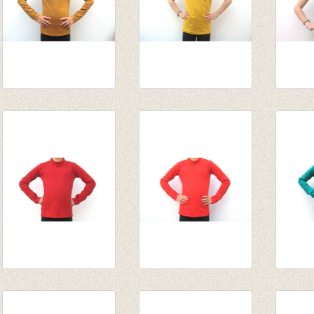
Longsleeve Cognac
t-shirt oker
t-shir
€ 13,95
€ 12,50
blauwg
€ 12,5
Souspull winter
Souspull rood
Sousp
rood
van € 14,55
biljar