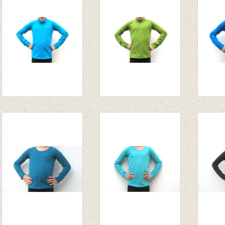
van € 14,55
tot € 15,95
van € 
tot € 15,95
tot € 
Souspull turquoise
Souspull olijf
Sousp
€ 15,95
van € 14,55
van € 
van € 14,55
tot € 15,95
tot € 
tot € 12,76