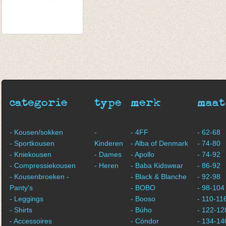
Longsleeve koraal
van € 10,75
tot € 13,95
categorie
type
merk
maat
- Kousen/sokken
-
- 4FF
- 62-68
- Sportkousen
Kinderen
- Alba of Denmark
- 74-80
- Kniekousen
- Dames
- Apollo
- 74-92
- Compressiekousen
- Heren
- Baba Kidswear
- 86-92
- Kousenbroeken -
- Black & Blanche
- 92-98
Panty's
- BOBO
- 98-104
- Leggings
- Booso
- 110-11
- Shirts
- Búho
- 122-12
- Accessoires
- Cóndor
- 134-14