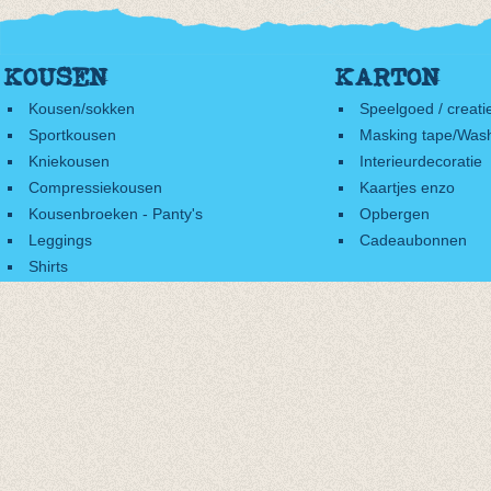
KOUSEN
KARTON
Kousen/sokken
Speelgoed / creati
Sportkousen
Masking tape/Wash
Kniekousen
Interieurdecoratie
Compressiekousen
Kaartjes enzo
Kousenbroeken - Panty's
Opbergen
Leggings
Cadeaubonnen
Shirts
Accessoires
Cadeaubonnen