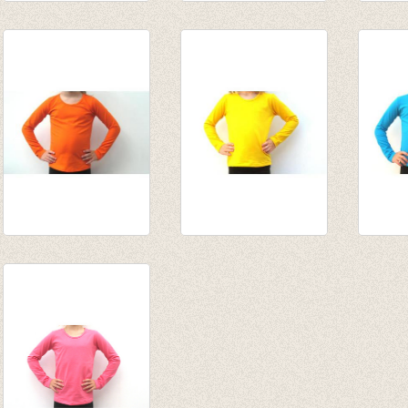
Longsleeve petrol
Longsleeve
Longs
van € 10,75
appelblauwzeegroen/mint
bruin
tot € 13,95
van € 10,75
van € 
tot € 13,95
tot € 
Longsleeve oranje
Longsleeve warm
Longs
van € 10,75
geel
turquo
tot € 13,95
van € 10,75
van € 
tot € 13,95
tot € 