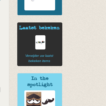
Laatst bekeken
Verwijder uw laatst
bekeken items
In the
spotlight