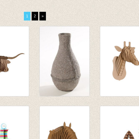
1
2
»
Longhorn
Paperpulp vaas
Juliette Giraffe
medium
smalle hals
brown medium
€ 14,95
€ 35,50
€ 9,71