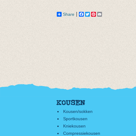
€ 24,96
Share
Facebook
Twitter
Pinterest
Email
KOUSEN
Kousen/sokken
Sportkousen
Kniekousen
Compressiekousen