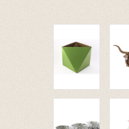
Papiermand OCTA
Tex Jr 
fluo groen
brown 
€ 23,00
€ 35,50