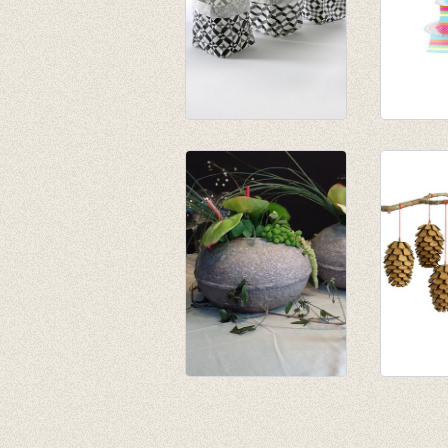
Feeling Theelicht
Cupcake
zakje set van 3
'Happy B
€ 23,50
€ 7,50
€ 14,10
€ 3,95
Paperpulp vaas
Pine Co
Laag
€ 35,50
€ 38,40