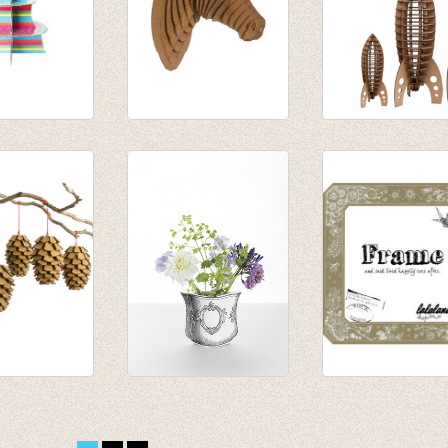
 staanderd
Pippin Jr Horse
Astro Rocket
irthday'
Brown medium
medium - brown
€ 35,50
€ 35,50
€ 31,95
€ 30,17
ne set 6
Paper vase Rosas
Kader Prinses
€ 9,95
€ 4,55
€ 4,97