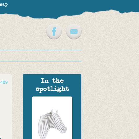
map
In the
1489
spotlight
e