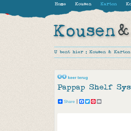
Home
Kousen
Karton
Ko
-10%
-35%
-40%
-15%
-35%
-50%
-47%
U bent hier :
Kousen & Karton
keer terug
Pappap Shelf Sy
Share
Facebook
Twitter
Pinterest
Email