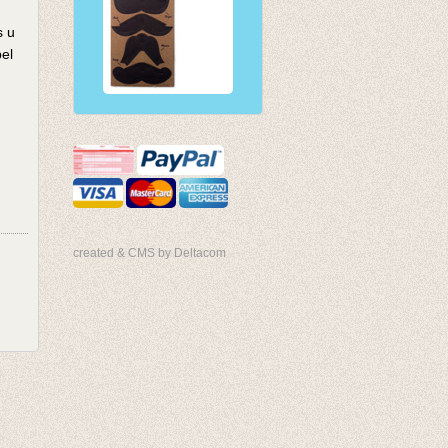
s u
pel
created & CMS by Deltacom