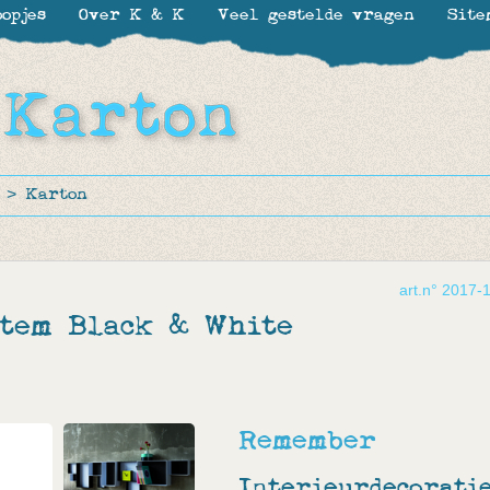
opjes
Over K & K
Veel gestelde vragen
Site
>
Karton
art.n° 2017-
stem Black & White
Remember
Interieurdecorati