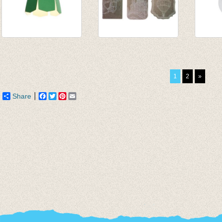
Lampenkap Lily
Kadokaartjes -
Buck J
green
labels
medi
€ 30,50
€ 2,20
€ 35,5
1
2
»
€ 1,98
Share
Facebook
Twitter
Pinterest
Email