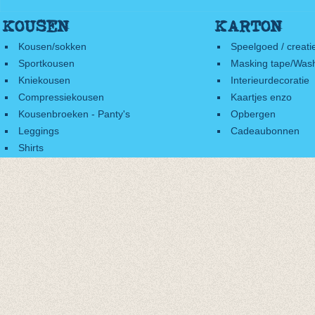
KOUSEN
KARTON
Kousen/sokken
Speelgoed / creati
Sportkousen
Masking tape/Wash
Kniekousen
Interieurdecoratie
Compressiekousen
Kaartjes enzo
Kousenbroeken - Panty's
Opbergen
Leggings
Cadeaubonnen
Shirts
Accessoires
Cadeaubonnen