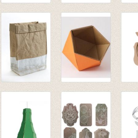
Tex Longhorn White
Juliette Giraffe
Vlagge
large
white large
€ 8,95
€ 58,50
€ 58,50
Opbergzak Feeling
Klein mandje ICO -
Juliet
XL
oranje
brown
€ 18,95
€ 13,50
€ 35,5
€ 9,47