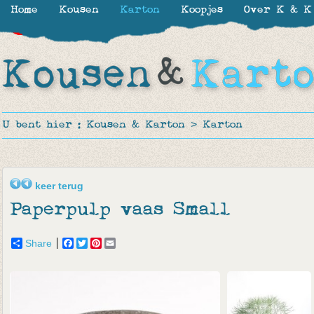
Home
Kousen
Karton
Koopjes
Over K & K
-10%
-10%
-50%
U bent hier :
Kousen & Karton
>
Karton
keer terug
Paperpulp vaas Small
Share
Facebook
Twitter
Pinterest
Email