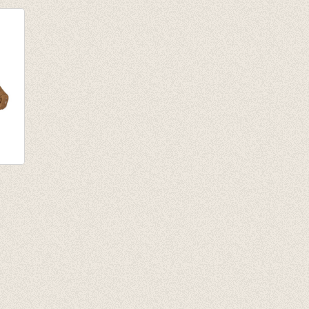
 -
own