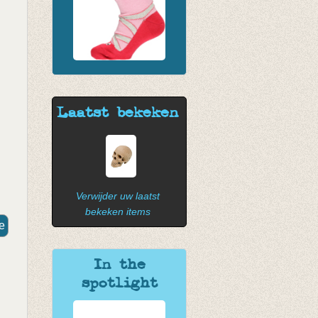
Laatst bekeken
Verwijder uw laatst
bekeken items
In the
spotlight