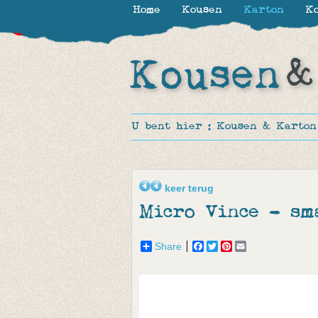
Home
Kousen
Karton
Ko
-35%
-15%
-15%
-15%
-15%
U bent hier :
Kousen & Karton
keer terug
Micro Vince - sm
Share
Facebook
Twitter
Pinterest
Email