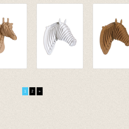
ndje ICO -
Astro Rocket
Klein mandje ICO
medium - white
geel
€ 35,50
€ 13,50
€ 30,17
Giraffe
Pippin Horse White
Pippin Horse Br
medium
large
Large
€ 58,50
€ 58,50
1
2
»
€ 49,72
€ 49,72