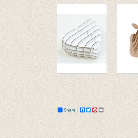
Merlin Unicorn
Klein ma
white large
oranje
€ 58,50
€ 13,50
Gift Box -
Juliette 
cadeaudoosje wit
brown 
€ 10,50
€ 35,50
€ 8,92
Share
Facebook
Twitter
Pinterest
Email