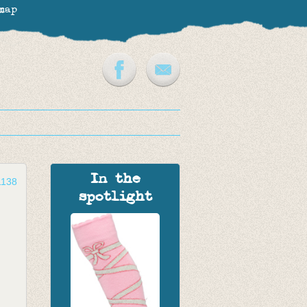
map
In the
1138
spotlight