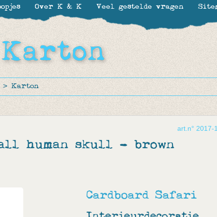
opjes
Over K & K
Veel gestelde vragen
Site
>
Karton
art.n° 2017-
all human skull - brown
Cardboard Safari
Interieurdecoratie