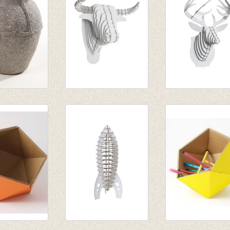
lp vaas
Toro Bull white
Buck Jr Deer whi
large
medium
€ 63,50
€ 35,50