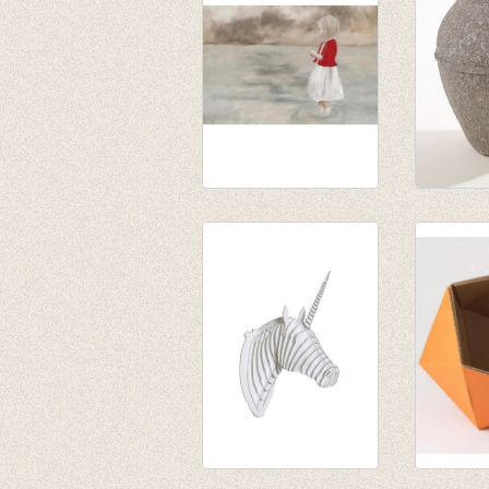
kunstwerk 'Morning
Paperpu
Tide'
Small
€ 48,00
€ 25,15
€ 16,35