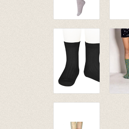
Kousenbroek Glitter
Kousenb
Elderberry/woodrose/vlier
Canyon
€ 17,50
€ 17,50
Sokken met fijne rib
lange ko
zwart
oceaan 
€ 5,25
€ 11,00
€ 8,00