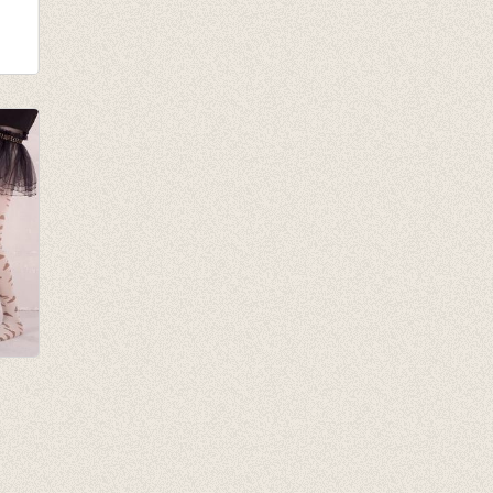
tter
s