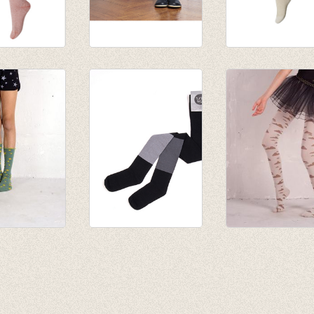
roek Glitter
Kousenbroek Apollo
Kousenbroek Gli
 Rose
Dark Army
Parelmoer Gold
€ 17,95
€ 18,50
€ 12,56
us 'ster'
Kousenbroek Brede
Kousenbroek
groen
streep - zwart/grijs
wolkjes - licht
€ 16,00
grijs/donker grij
€ 11,20
€ 16,00
€ 11,20