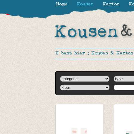
Home
Kousen
Karton
Ko
-30%
-31%
-30%
-30%
-30%
-30%
-50%
-27%
U bent hier :
Kousen & Karton