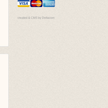
e
created & CMS by Deltacom
cks