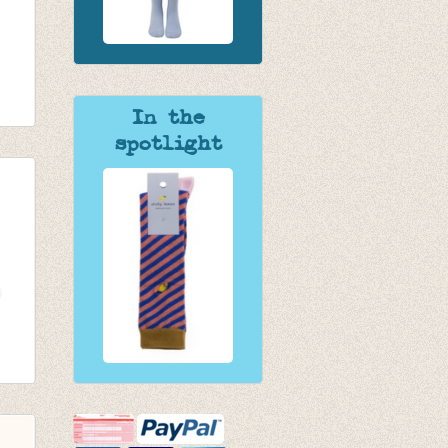
In the
spotlight
TER
M