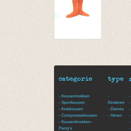
Sokken met fijne rib
pompoen
€ 5,25
categorie
type
- Kousen/sokken
-
-
- Sportkousen
Kinderen
-
- Kniekousen
- Dames
-
- Compressiekousen
- Heren
-
- Kousenbroeken -
-
Panty's