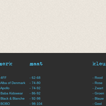
merk
maat
kleu
 4FF
- 62-68
- Rood
 Alba of Denmark
- 74-80
- Rose
 Apollo
- 74-92
- Zwart
 Baba Kidswear
- 86-92
- Groen
 Black & Blanche
- 92-98
- Blauw
- BOBO
- 98-104
- Geel