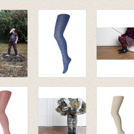
p high socks
diagonal stripes
multi lines high
stard
high socks dark
socks light
nude/plum
grey/dark nude
€ 10,00
€ 14,00
sen Black
Kousenbroek
Kousenbroek
Marius Colony Blue
Babett Wine red
Wol
€ 17,95
€ 21,95
€ 12,56
€ 15,17