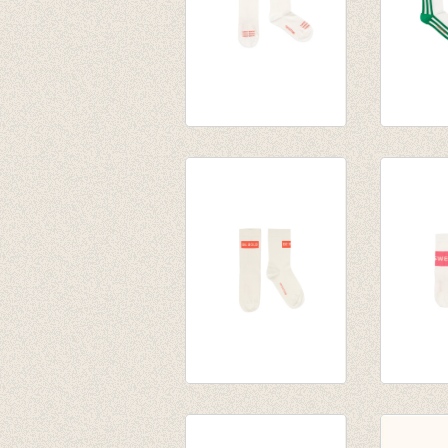
‘LUCKY’ MEDIUM
‘STRIP
SOCKS off-white/red
SOCKS o
€ 14,00
white/g
€ 14,00
‘BE BOLD’ MEDIUM
‘SWEET
SOCKS cream/red
SOCKS o