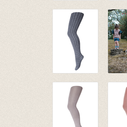
rice loop high socks
rice loo
plum/red
sand/mu
€ 14,00
€ 14,00
Kousenbroek Tetra
Kniekou
Grey
stripe
€ 17,95
€ 16,00
€ 12,56
€ 8,00