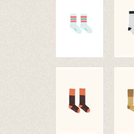
€ 12,00
white/ro
€ 14,00
STRIPES MEDIUM
diagonal
SOCKS light
high soc
mint/rose
grey/na
€ 14,00
€ 10,00