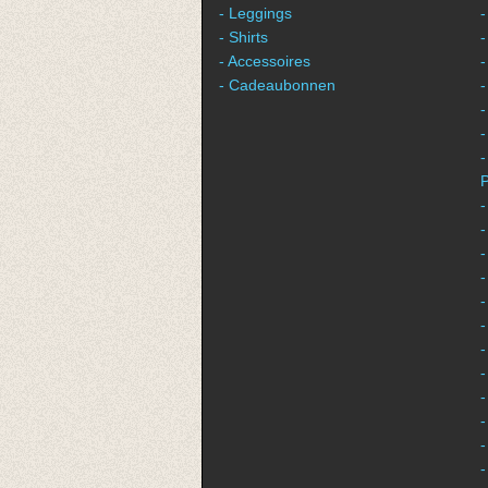
- Leggings
-
- Shirts
-
- Accessoires
-
- Cadeaubonnen
-
-
-
P
-
-
-
-
-
-
-
-
-