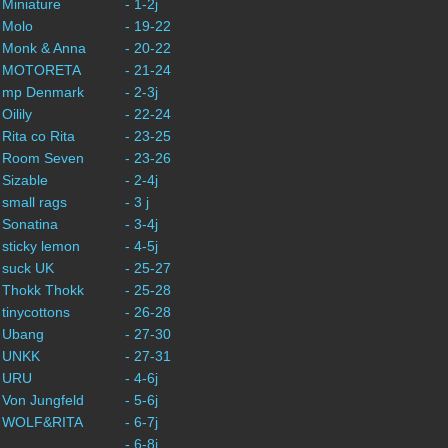
 Miniature
- 1-2j
 Molo
- 19-22
- Monk & Anna
- 20-22
- MOTORETA
- 21-24
- mp Denmark
- 2-3j
 Oilily
- 22-24
 Rita co Rita
- 23-25
- Room Seven
- 23-26
 Sizable
- 2-4j
 small rags
- 3 j
 Sonatina
- 3-4j
 sticky lemon
- 4-5j
 suck UK
- 25-27
 Thokk Thokk
- 25-28
 tinycottons
- 26-28
- Ubang
- 27-30
- UNKK
- 27-31
- URU
- 4-6j
 Von Jungfeld
- 5-6j
- WOLF&RITA
- 6-7j
- 6-8j