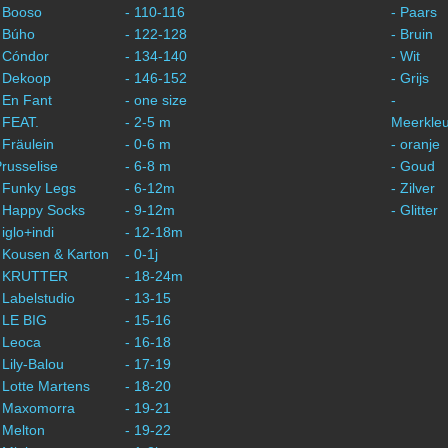
 Booso
- 110-116
- Paars
 Búho
- 122-128
- Bruin
 Cóndor
- 134-140
- Wit
- Dekoop
- 146-152
- Grijs
 En Fant
- one size
-
 FEAT.
- 2-5 m
Meerkleu
 Fräulein
- 0-6 m
- oranje
russelise
- 6-8 m
- Goud
 Funky Legs
- 6-12m
- Zilver
- Happy Socks
- 9-12m
- Glitter
 iglo+indi
- 12-18m
 Kousen & Karton
- 0-1j
- KRUTTER
- 18-24m
 Labelstudio
- 13-15
 LE BIG
- 15-16
 Leoca
- 16-18
 Lily-Balou
- 17-19
 Lotte Martens
- 18-20
- Maxomorra
- 19-21
 Melton
- 19-22