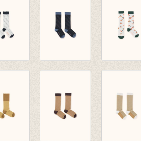
se
€ 14,00
white/ultramarin
€ 14,00
 stripes
diagonal stripes
cherries high so
ks light
high socks
light grey/dark
vy
navy/light navy
green
€ 10,00
€ 14,00