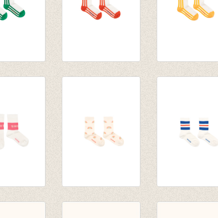
ES’ QUARTER
‘STRIPES’ QUARTER
‘STRIPES’ QUAR
ff-
SOCKS off-white/red
SOCKS off-
reen
€ 14,00
white/canary
€ 14,00
’ MEDIUM
RAINBOW MEDIUM
STRIPES MEDIU
ff-
SOCKS cream
SOCKS off-