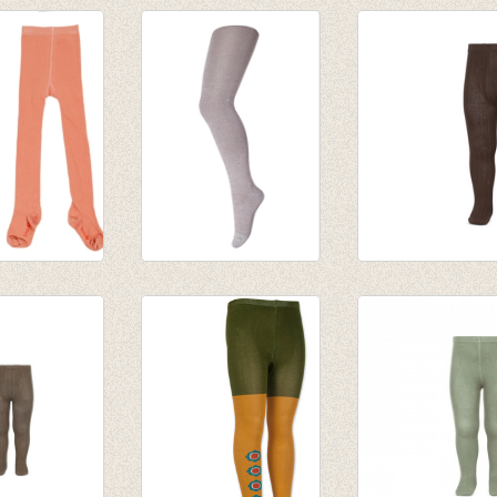
roek rib
Kousenbroek Glitter
Kousenbroek me
 Roze
Elderberry/woodrose/vlier
fijne rib bruin
€ 17,50
van € 11,50
tot € 16,50