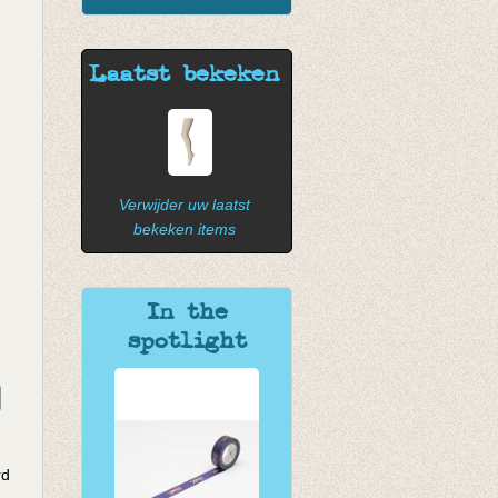
Laatst bekeken
Verwijder uw laatst
bekeken items
In the
spotlight
rd