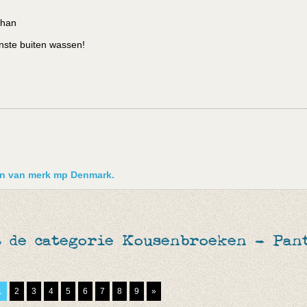
than
nste buiten wassen!
ken van merk mp Denmark.
 de categorie Kousenbroeken - Pant
1
2
3
4
5
6
7
8
9
»