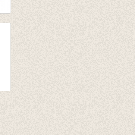
rde
RIB
ra