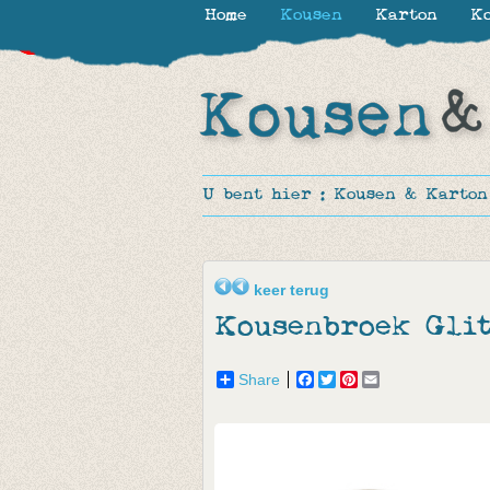
Home
Kousen
Karton
Ko
-30%
-30%
-30%
-50%
-50%
U bent hier :
Kousen & Karton
keer terug
Kousenbroek Gli
Share
Facebook
Twitter
Pinterest
Email