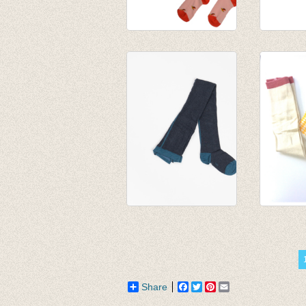
Kousenbroek met
Kousenb
vogeltjesmotief
rib Taup
Birds
van € 11
€ 13,95
tot € 16
€ 9,75
Kousenbroek Thea
Kousenb
Mood Indigo
Nugget 
€ 16,95
€ 17,50
€ 8,75
Share
Facebook
Twitter
Pinterest
Email