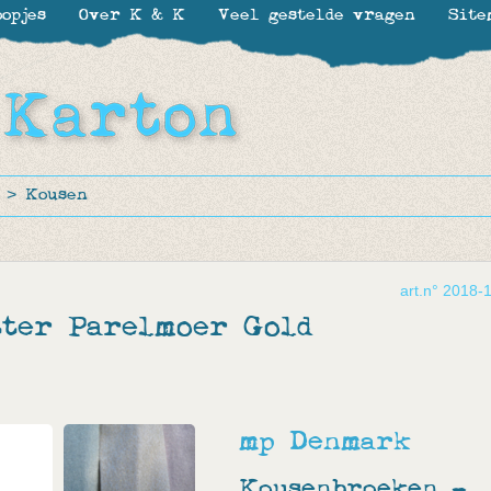
opjes
Over K & K
Veel gestelde vragen
Site
>
Kousen
art.n° 2018-
tter Parelmoer Gold
mp Denmark
Kousenbroeken -