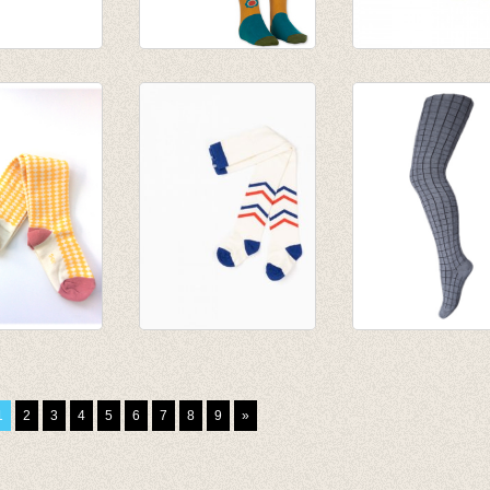
roek fijne
Kousenbroek Take
Kousenbroek Ve
e
Four
Lago - ZONDER 
,50
€ 19,95
van € 11,50
,50
€ 9,97
tot € 15,90
roek Ida
Kousenbroek Karla
Kousenbroek Tet
gold Tiles
Tights Antique
Grey
White
€ 17,95
1
2
3
4
5
6
7
8
9
»
€ 19,95
€ 12,56