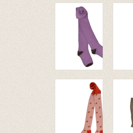
Kousenbroek
Kousenb
Lavender mist
Eva Oud
€ 14,95
€ 12,95
€ 9,09