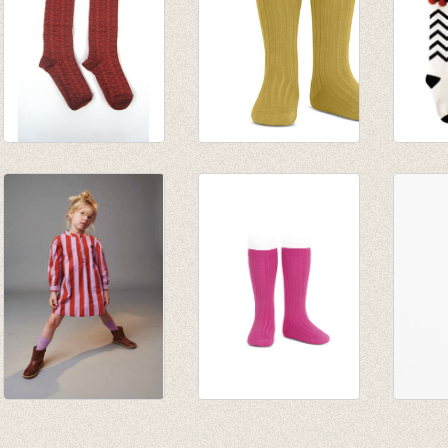
Kniekousen wol
Kniekousen fijne rib
Kniek
Cayenne
Mustard
€ 17,5
€ 31,50
van € 6,50
€ 8,75
tot € 7,90
JORDAN knee
Kniekousen fijne rib
Kniek
socks - sheer lilac
donker fuchsia
Blue C