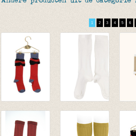
Andere producten uit de categorie
1
2
3
4
5
6
Kniekousen FRILL
Kniekousen
multi 
BRICK
Harlequin Off-white
socks 
€ 17,50
€ 9,50
grey/
€ 8,75
€ 14,0