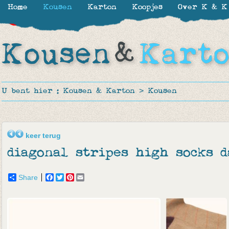
Home
Kousen
Karton
Koopjes
Over K & K
-50%
-50%
U bent hier :
Kousen & Karton
>
Kousen
keer terug
diagonal stripes high socks 
Share
Facebook
Twitter
Pinterest
Email