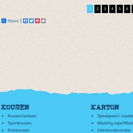
€ 9,95
van € 6,50
€ 9,95
1
2
3
4
5
6
tot € 7,90
Share
Facebook
Twitter
Pinterest
Email
KOUSEN
KARTON
Kousen/sokken
Speelgoed / creati
Sportkousen
Masking tape/Wash
Kniekousen
Interieurdecoratie