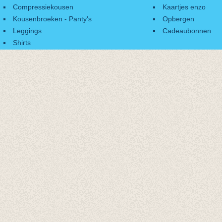
Compressiekousen
Kaartjes enzo
Kousenbroeken - Panty's
Opbergen
Leggings
Cadeaubonnen
Shirts
Accessoires
Cadeaubonnen