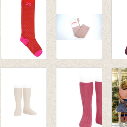
van € 6,50
contrasterende
€ 9,95
tot € 7,90
manchet (478)
€ 6,99
€ 7,50
Kniekousen Penina
Kniekkousen met
Kniek
Knee High Coral
fijne rib Poederroos
Harle
Red
van € 6,50
€ 9,50
€ 12,95
tot € 7,90