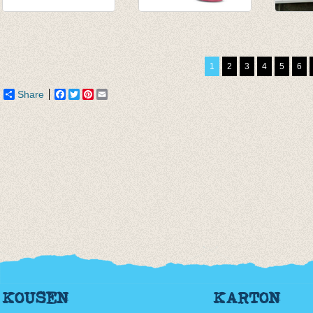
Kniekousen fijne rib
Kniekousen met
Kniek
linnen/ecru-licht
fijne rib Karmijn
€ 9,95
beige
€ 7,90
€ 7,00
1
2
3
4
5
6
van € 6,50
tot € 7,90
Share
Facebook
Twitter
Pinterest
Email
KOUSEN
KARTON