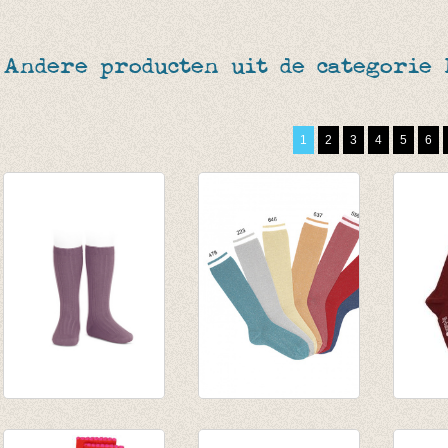
Andere producten uit de categorie
1
2
3
4
5
6
Kniekousen fijne rib
Kniekousen groen
Kniek
Amethyst
lurex met
Stripe