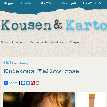
Home
Kousen
Karton
Koopjes
Over K & K
-30%
-30%
-24%
U bent hier :
Kousen & Karton
>
Kousen
keer terug
Kniekous Yellow rose
Share
Facebook
Twitter
Pinterest
Email