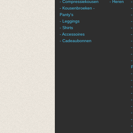
- Compressiekousen
- Heren
-
- Kousenbroeken -
-
Panty's
- Leggings
-
- Shirts
-
- Accessoires
-
- Cadeaubonnen
-
-
-
P
-
-
-
-
-
-
-
-