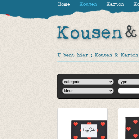
Home
Kousen
Karton
Ko
-30%
-65%
-65%
-65%
-65%
-65%
-65%
-65%
U bent hier :
Kousen & Karton