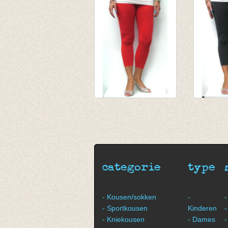
€ 19,95
€ 6,95
€ 6,95
3-4e legging rood
3-4e leg
€ 19,95
€ 19,95
€ 6,95
€ 6,95
categorie
type
- Kousen/sokken
-
-
- Sportkousen
Kinderen
-
- Kniekousen
- Dames
-