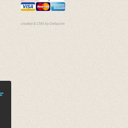
created & CMS by Deltacom
r