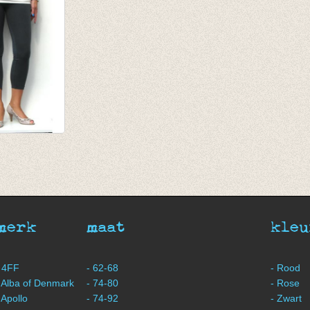
€ 19,95
€ 6,95
€ 6,95
ging taupe
merk
maat
kleu
 4FF
- 62-68
- Rood
 Alba of Denmark
- 74-80
- Rose
 Apollo
- 74-92
- Zwart