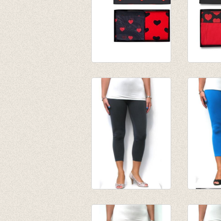
Valentines Box
Valenti
women
€ 27,50
€ 21,95
3-4e legging
3-4e le
antraciet
€ 19,95