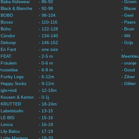
 Baba Kidswear
- 86-92
- Groen
 Black & Blanche
- 92-98
- Blauw
- BOBO
- 98-104
- Geel
 Booso
- 110-116
- Paars
 Búho
- 122-128
- Bruin
 Cóndor
- 134-140
- Wit
- Dekoop
- 146-152
- Grijs
 En Fant
- one size
-
 FEAT.
- 2-5 m
Meerkleu
 Fräulein
- 0-6 m
- oranje
russelise
- 6-8 m
- Goud
 Funky Legs
- 6-12m
- Zilver
- Happy Socks
- 9-12m
- Glitter
 iglo+indi
- 12-18m
 Kousen & Karton
- 0-1j
- KRUTTER
- 18-24m
 Labelstudio
- 13-15
 LE BIG
- 15-16
 Leoca
- 16-18
 Lily-Balou
- 17-19
 Lotte Martens
- 18-20