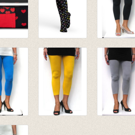
nes Box man
Panty/kousenbroek
3-4e legging mar
zwart met kleurige
€ 19,95
dots
€ 6,95
€ 24,00
€ 16,80
gging blauw
3-4e legging warm
3-4e legging grij
geel
€ 19,95