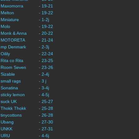
- Maxomorra
- 19-21
 Melton
- 19-22
 Miniature
- 1-2j
 Molo
- 19-22
- Monk & Anna
- 20-22
- MOTORETA
- 21-24
- mp Denmark
- 2-3j
 Oilily
- 22-24
 Rita co Rita
- 23-25
- Room Seven
- 23-26
 Sizable
- 2-4j
 small rags
- 3 j
 Sonatina
- 3-4j
 sticky lemon
- 4-5j
 suck UK
- 25-27
 Thokk Thokk
- 25-28
 tinycottons
- 26-28
- Ubang
- 27-30
- UNKK
- 27-31
- URU
- 4-6j