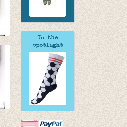
In the
ine
spotlight
s