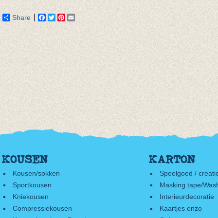
Share
Facebook
Twitter
Pinterest
Email
KOUSEN
KARTON
Kousen/sokken
Speelgoed / creati
Sportkousen
Masking tape/Wash
Kniekousen
Interieurdecoratie
Compressiekousen
Kaartjes enzo