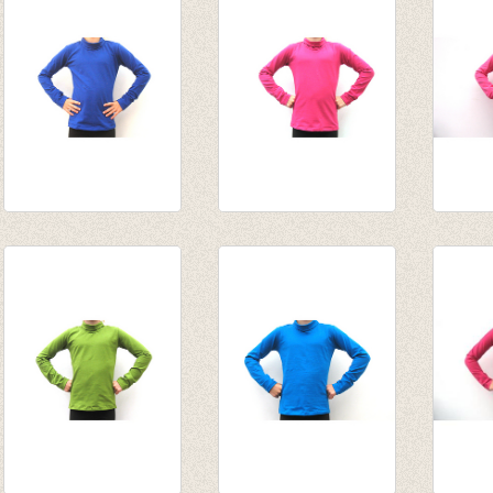
tot € 15,95
van € 14,55
tot € 
tot € 12,76
Souspull kobalt
Souspull donker
Souspu
van € 14,55
fuchsia
€ 15,9
tot € 15,95
van € 14,55
tot € 15,95