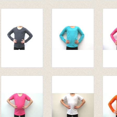
Souspull olijf
Souspull Blauw
Longs
van € 14,55
van € 14,55
fuchsi
tot € 15,95
tot € 15,95
van € 
tot € 
Longsleeve
Longsleeve
Longs
antraciet
appelblauwzeegroen/mint
van € 
€ 13,95
van € 10,75
tot € 
tot € 13,95