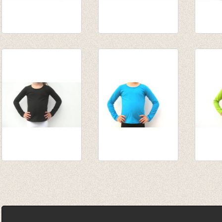
T-shirt fuchsia
T-shirt wit
Longs
€ 12,50
€ 12,50
van € 
tot € 
longsleeve zwart
Longsleeve
Longs
van € 10,75
turquoise
van € 
tot € 13,95
van € 10,75
tot € 
tot € 13,95