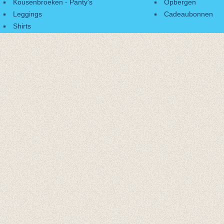
Kousenbroeken - Panty's
Opbergen
Leggings
Cadeaubonnen
Shirts
Accessoires
Cadeaubonnen