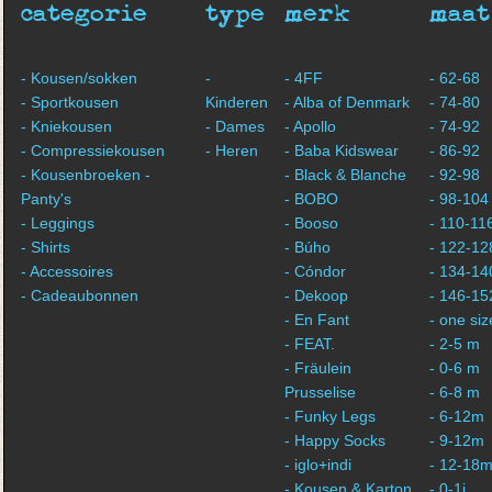
categorie
type
merk
maat
- Kousen/sokken
-
- 4FF
- 62-68
- Sportkousen
Kinderen
- Alba of Denmark
- 74-80
- Kniekousen
- Dames
- Apollo
- 74-92
- Compressiekousen
- Heren
- Baba Kidswear
- 86-92
- Kousenbroeken -
- Black & Blanche
- 92-98
Panty's
- BOBO
- 98-104
- Leggings
- Booso
- 110-11
- Shirts
- Búho
- 122-12
- Accessoires
- Cóndor
- 134-14
- Cadeaubonnen
- Dekoop
- 146-15
- En Fant
- one siz
- FEAT.
- 2-5 m
- Fräulein
- 0-6 m
Prusselise
- 6-8 m
- Funky Legs
- 6-12m
- Happy Socks
- 9-12m
- iglo+indi
- 12-18
- Kousen & Karton
- 0-1j