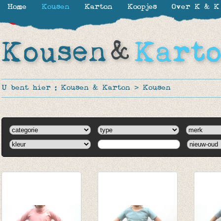
Home
Kousen
Karton
Koopjes
Over K & K
-20%
-20%
U bent hier :
Kousen & Karton
>
Kousen