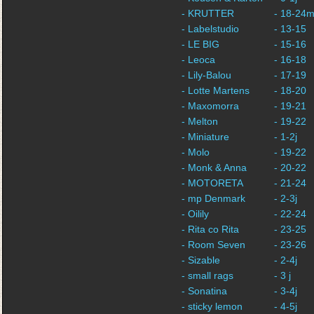
- KRUTTER
- 18-24
- Labelstudio
- 13-15
- LE BIG
- 15-16
- Leoca
- 16-18
- Lily-Balou
- 17-19
- Lotte Martens
- 18-20
- Maxomorra
- 19-21
- Melton
- 19-22
- Miniature
- 1-2j
- Molo
- 19-22
- Monk & Anna
- 20-22
- MOTORETA
- 21-24
- mp Denmark
- 2-3j
- Oilily
- 22-24
- Rita co Rita
- 23-25
- Room Seven
- 23-26
- Sizable
- 2-4j
- small rags
- 3 j
- Sonatina
- 3-4j
- sticky lemon
- 4-5j