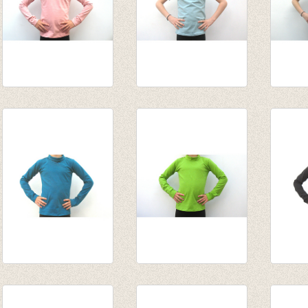
Souspull Wild Roze
t-shirt blauwgrijs
t-shirt
van € 14,55
€ 12,50
lichtg
tot € 16,95
€ 12,5
Souspull petrol
Souspull lime
Souspu
van € 14,55
€ 15,95
van € 