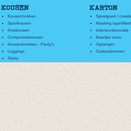
KOUSEN
KARTON
Kousen/sokken
Speelgoed / creati
Sportkousen
Masking tape/Wash
Kniekousen
Interieurdecoratie
Compressiekousen
Kaartjes enzo
Kousenbroeken - Panty's
Opbergen
Leggings
Cadeaubonnen
Shirts
Accessoires
Cadeaubonnen