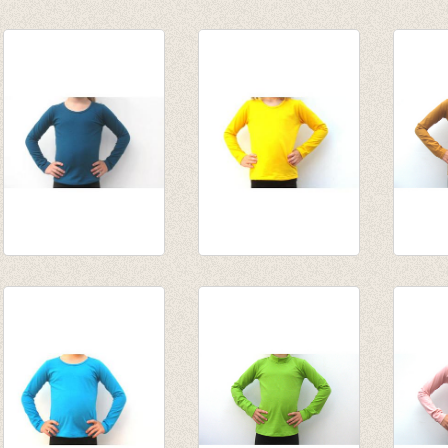
Longsleeve
Souspull zwart
Longs
biljartlakengroen
van € 14,95
van € 
van € 10,75
tot € 15,95
tot € 
tot € 13,95
Longsleeve donker
Longsleeve warm
Longs
petrol
geel
€ 13,9
van € 10,75
van € 10,75
tot € 13,95
tot € 13,95