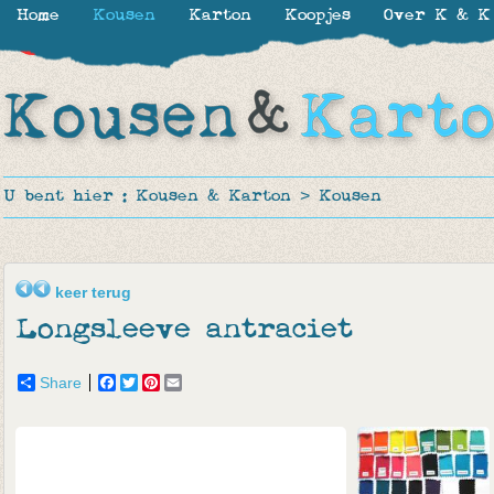
Home
Kousen
Karton
Koopjes
Over K & K
-20%
U bent hier :
Kousen & Karton
>
Kousen
keer terug
Longsleeve antraciet
Share
Facebook
Twitter
Pinterest
Email