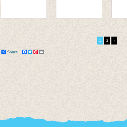
Longsleeve
Souspull lime
Sousp
turquoise
€ 15,95
van € 
van € 10,75
van € 14,55
tot € 
1
2
»
tot € 13,95
tot € 12,76
Share
Facebook
Twitter
Pinterest
Email