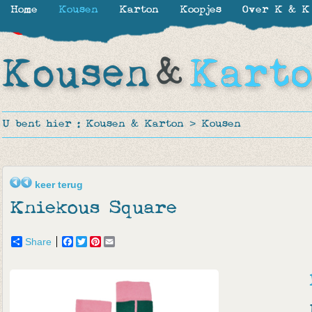
Home
Kousen
Karton
Koopjes
Over K & K
-30%
-50%
U bent hier :
Kousen & Karton
>
Kousen
keer terug
Kniekous Square
Share
Facebook
Twitter
Pinterest
Email