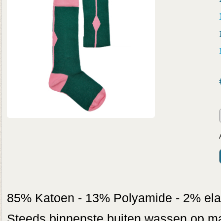
85% Katoen - 13% Polyamide - 2% ela
Steeds binnenste buiten wassen op max