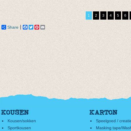
taupe
lurex met
SOCKS
van € 6,50
contrasterende
white/
1
2
3
4
5
6
tot € 7,90
manchet (441)
€ 14,0
€ 7,50
Share
Facebook
Twitter
Pinterest
Email
KOUSEN
KARTON
Kousen/sokken
Speelgoed / creati
Sportkousen
Masking tape/Wash