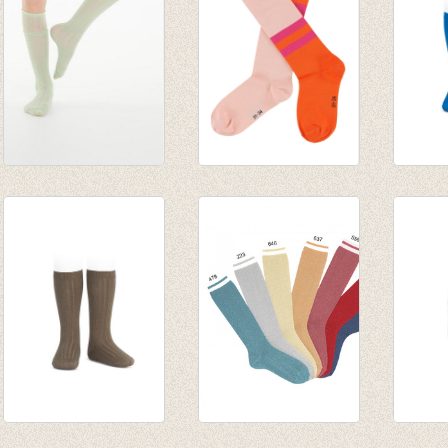
Kniekousen Stylie
JORDAN
Knieko
Minoque Mint Green
kniekousen - Pink
wilde
€ 19,95
€ 9,95
van € 
€ 9,97
tot € 
kniekousen fijne rib
Kniekousen blauw
‘SWEE