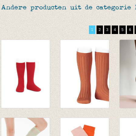
Andere producten uit de categorie
1
2
3
4
5
6
kniekousen fijne rib
Kniekousen fijne rib
Kniek
rood
sweet potatoe
Hagel
van € 6,50
van € 6,50
€ 12,9
tot € 7,90
tot € 7,90