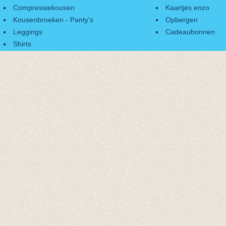
Compressiekousen
Kaartjes enzo
Kousenbroeken - Panty's
Opbergen
Leggings
Cadeaubonnen
Shirts
Accessoires
Cadeaubonnen