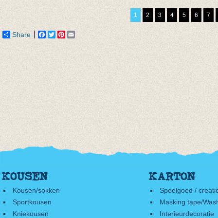
€ 8,50
1
2
3
4
5
6
7
Share
Facebook
Twitter
Pinterest
Email
KOUSEN
KARTON
Kousen/sokken
Speelgoed / creati
Sportkousen
Masking tape/Wash
Kniekousen
Interieurdecoratie