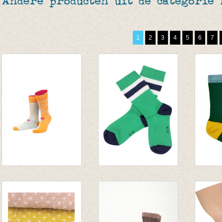
Andere producten uit de categorie
1
2
3
4
5
6
7
Sokken Cineast
Sokken Davy -
Socks
Tyler
Greeen
€ 8,95
€ 15,50
€ 8,95