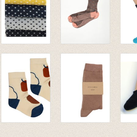
Sokken Nora Black
Fijne sokken Peche
sokken
€ 6,95
Brillante
hond 
€ 20,00
€ 8,50
€ 14,00
€ 5,95
Sokken Bold
Sokken Glitter Line
Slippe
€ 8,95
Pink Beige
€ 3,95