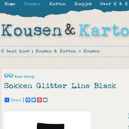
Home
Kousen
Karton
Koopjes
Over K & K
-30%
-30%
-50%
U bent hier :
Kousen & Karton
>
Kousen
keer terug
Sokken Glitter Line Black
Share
Facebook
Twitter
Pinterest
Email