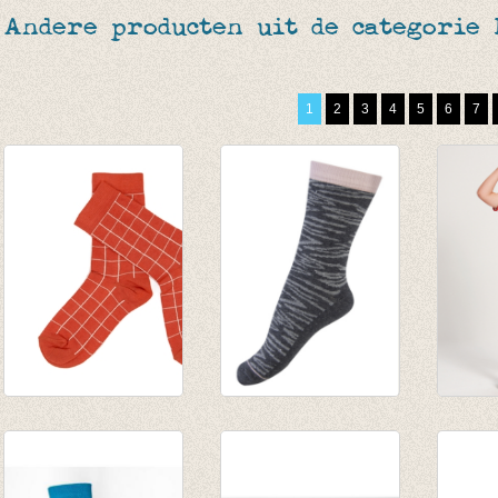
Andere producten uit de categorie
1
2
3
4
5
6
7
Sokken Nico - Chili
Sokken Zebra
Sokke
€ 9,95
stripes
roar
€ 6,99
€ 4,95
€ 9,50
€ 3,46
€ 5,70