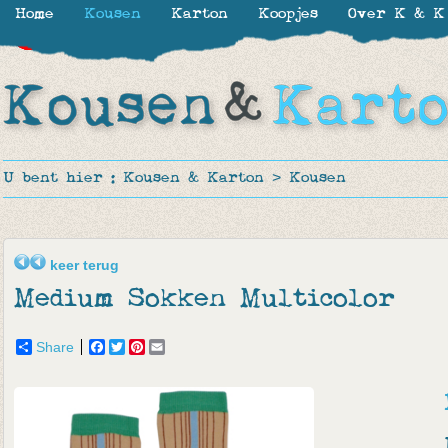
Home
Kousen
Karton
Koopjes
Over K & K
-30%
-30%
-30%
-40%
-50%
-50%
-50%
-50%
U bent hier :
Kousen & Karton
>
Kousen
keer terug
Medium Sokken Multicolor
Share
Facebook
Twitter
Pinterest
Email