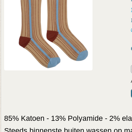
85% Katoen - 13% Polyamide - 2% ela
Steeds binnenste buiten wassen op max