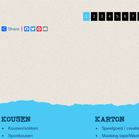
€ 5,00
gestreept
gemêl
€ 5,95
blauw/
1
2
3
4
5
6
7
€ 2,97
€ 4,95
€ 2,47
Share
Facebook
Twitter
Pinterest
Email
KOUSEN
KARTON
Kousen/sokken
Speelgoed / creati
Sportkousen
Masking tape/Wash