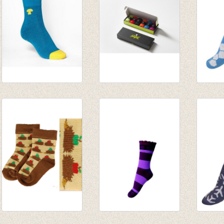
kousen/sokken
Fijne herensokken -
Sokke
petrol/geel
6 box
aqua 
€ 8,00
€ 59,00
€ 4,95
€ 2,47
Sokken Egel
kousen Julie paars
sokken