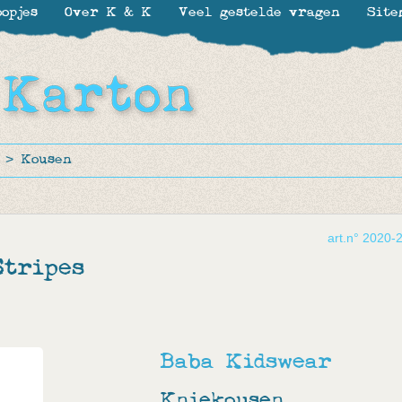
opjes
Over K & K
Veel gestelde vragen
Site
>
Kousen
art.n° 2020-
tripes
Baba Kidswear
Kniekousen