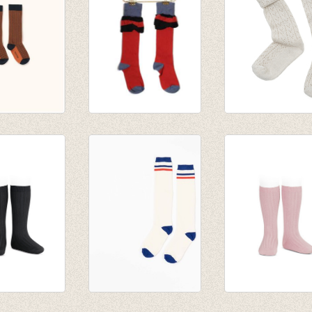
nes high
Kniekousen FRILL
Kniekousen Elsi
avy/red
BRICK
Cream
€ 17,50
€ 14,95
€ 8,75
€ 7,50
en fijne rib
Kniekousen Annie
kniekousen fijne