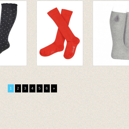
Solidate Blue
rozenhout
50
€ 9,95
van € 6,50
0
tot € 7,90
sen Small
JORDAN
Kniekousen met
rk grey
kniekousen -
'bont' ponponne
Grenadine
Aluminium
1
2
3
4
5
6
»
€ 9,95
€ 14,50