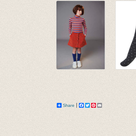
Toffee
zwart
van € 6,50
van € 6,
tot € 7,90
tot € 7,9
JORDAN knee
Kniekou
socks - turkish sea
dots Da
€ 9,95
€ 9,95
Share
Facebook
Twitter
Pinterest
Email