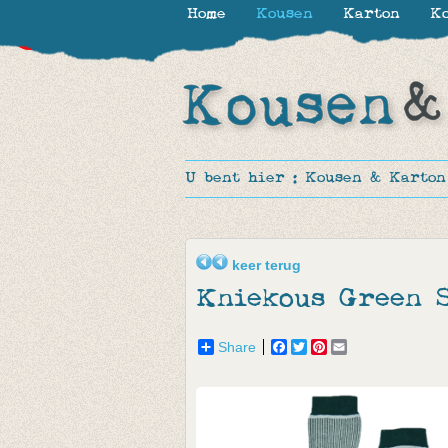
Home
Kousen
Karton
Ko
-50%
-50%
U bent hier :
Kousen & Karton
keer terug
Kniekous Green S
Share
Facebook
Twitter
Pinterest
Email