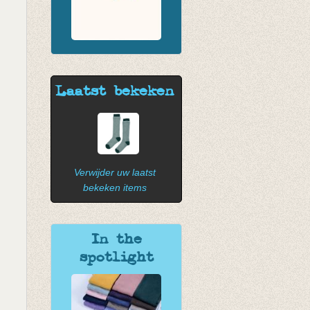
Laatst bekeken
Verwijder uw laatst
bekeken items
In the
spotlight