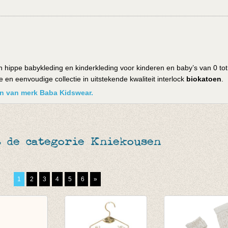
 hippe babykleding en kinderkleding voor kinderen en baby’s van 0 tot
en eenvoudige collectie in uitstekende kwaliteit interlock
biokatoen
.
ken van merk Baba Kidswear.
t de categorie Kniekousen
1
2
3
4
5
6
»