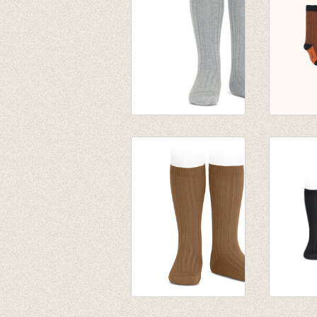
Kniekousen met rib
multi li
aluminium
socks n
van € 6,50
€ 14,00
tot € 7,90
Kniekousen fijne rib
kniekous