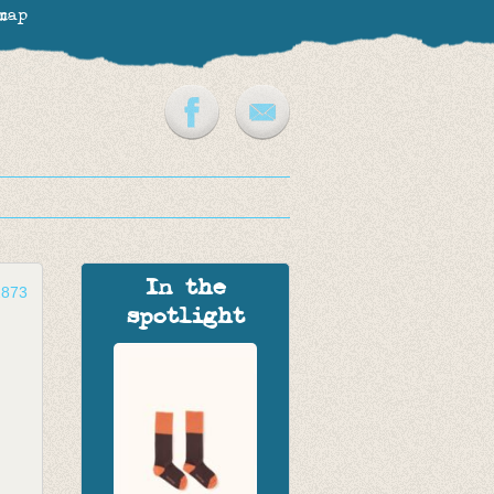
map
In the
2873
spotlight