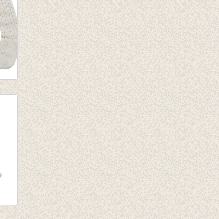
e
 rib