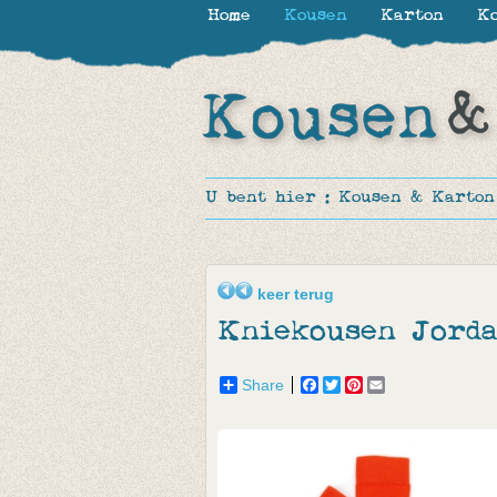
Home
Kousen
Karton
Ko
U bent hier :
Kousen & Karton
keer terug
Kniekousen Jorda
Share
Facebook
Twitter
Pinterest
Email