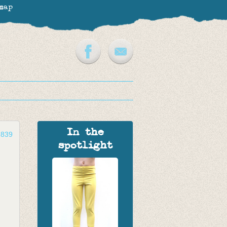
map
In the
2839
spotlight