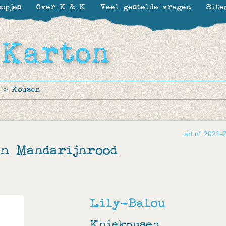
opjes
Over K & K
Veel gestelde vragen
Site
>
Kousen
art.n° 2021-
n Mandarijnrood
Lily-Balou
Kniekousen