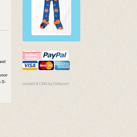
eel
voor
n 0-
created & CMS by Deltacom