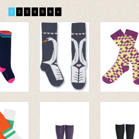
1
2
3
4
5
6
»
sen Presley
Kniekousen Swan
JORDAN
h Black Iris
€ 9,25
kniekousen -
Hyacinth Violet
€ 9,95