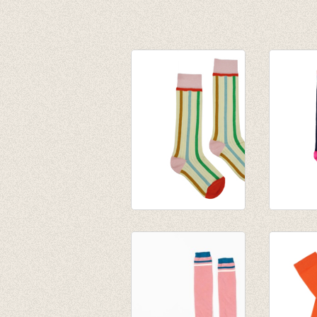
Kniekous Stripes
Kniekou
€ 9,95
Knee Hig
€ 12,95