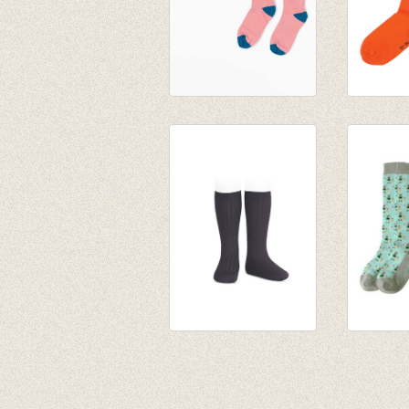
Kniekousen Annie
JORDA
Seapot
kniekou
€ 9,95
Orange
€ 9,95
Kniekousen fijne rib
Zalige 
Steenkool
Robot
van € 6,50
€ 8,00