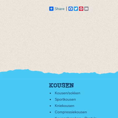
tot € 7,90
Share
Facebook
Twitter
Pinterest
Email
KOUSEN
Kousen/sokken
Sportkousen
Kniekousen
Compressiekousen