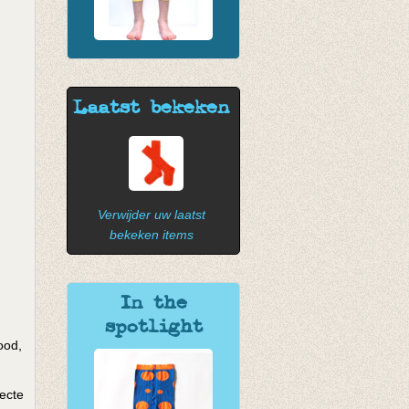
Laatst bekeken
Verwijder uw laatst
bekeken items
In the
spotlight
ood,
recte