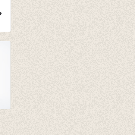
 rib
l