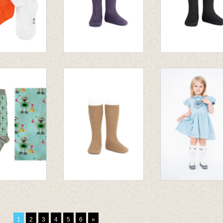
N
Kniekousen met
kniekousen fijne
sen -
fijne rib
zwart
Alquitran/pruim
van € 6,50
van € 6,50
tot € 7,90
tot € 7,90
kniekousen
Kniekousen fijne rib
Kniekousen Pear
camel
Senses
van € 6,50
€ 8,00
1
2
3
4
5
6
»