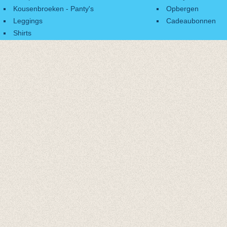
Kousenbroeken - Panty's
Opbergen
Leggings
Cadeaubonnen
Shirts
Accessoires
Cadeaubonnen