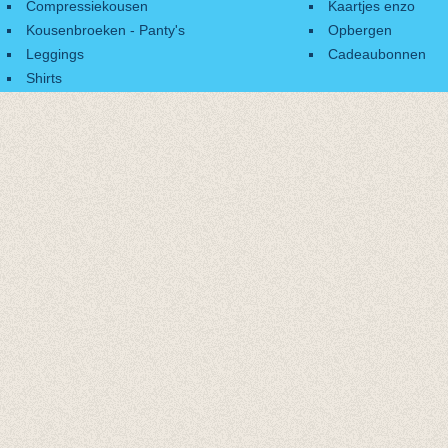
Compressiekousen
Kaartjes enzo
Kousenbroeken - Panty's
Opbergen
Leggings
Cadeaubonnen
Shirts
Accessoires
Cadeaubonnen