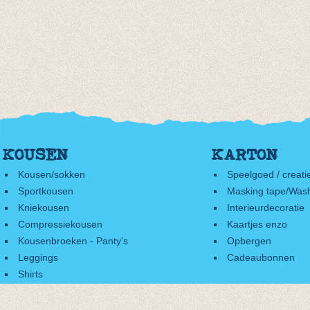
KOUSEN
KARTON
Kousen/sokken
Speelgoed / creati
Sportkousen
Masking tape/Wash
Kniekousen
Interieurdecoratie
Compressiekousen
Kaartjes enzo
Kousenbroeken - Panty's
Opbergen
Leggings
Cadeaubonnen
Shirts
Accessoires
Cadeaubonnen