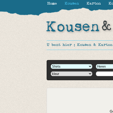
Home
Kousen
Karton
Ko
U bent hier :
Kousen & Karton
Ge