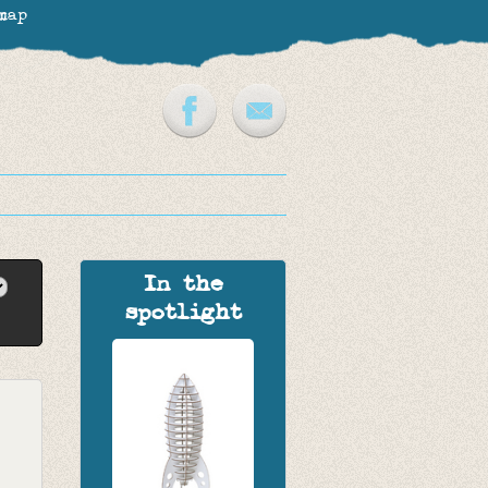
map
In the
spotlight