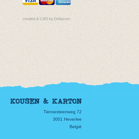
created & CMS by Deltacom
KOUSEN & KARTON
Tiensesteenweg 72
3001 Heverlee
België