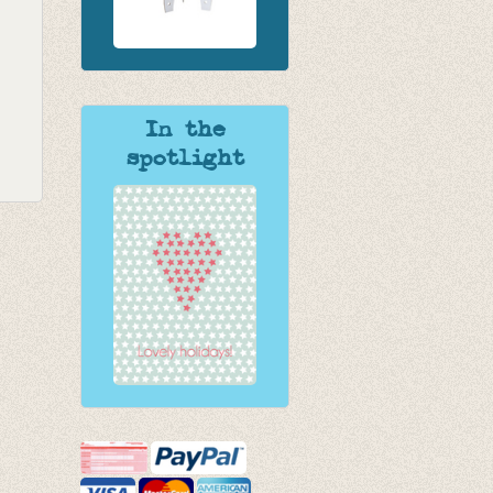
In the
spotlight