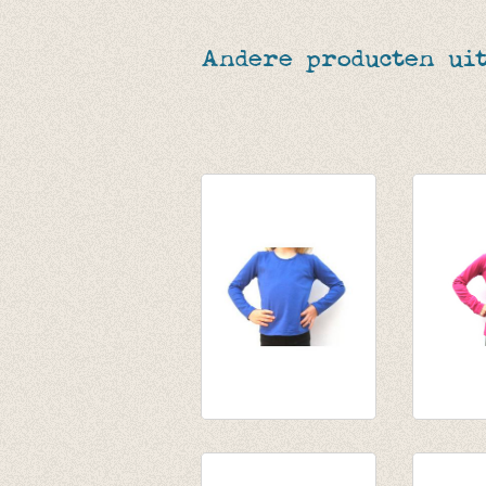
Andere producten uit
Longsleeve kobalt
Souspul
50%
fuchsia