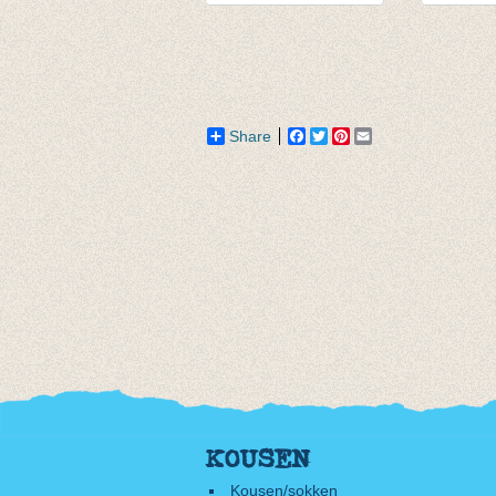
Souspull turquoise
Longsle
€ 15,95
Denneg
van € 14,55
€ 13,95
tot € 12,76
Share
Facebook
Twitter
Pinterest
Email
KOUSEN
Kousen/sokken