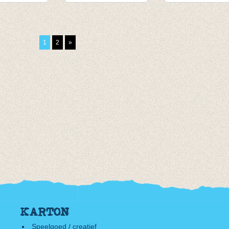
eve
Longsleeve
t-shirt donker
roen
Terracotta/roest
blauwgrijs
van € 11,45
€ 12,50
1
2
»
tot € 13,95
KARTON
Speelgoed / creatief