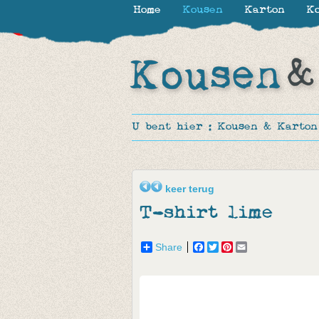
Home
Kousen
Karton
Ko
-50%
-20%
U bent hier :
Kousen & Karton
keer terug
T-shirt lime
Share
Facebook
Twitter
Pinterest
Email