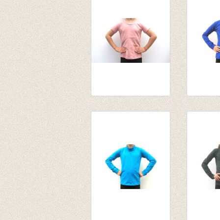
€ 13,95
van € 14
€ 7,00
tot € 15
t-shirt oud roze
Souspul
€ 12,50
van € 14
tot € 15