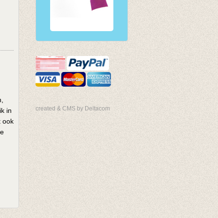
n,
created & CMS by Deltacom
k in
t ook
ge