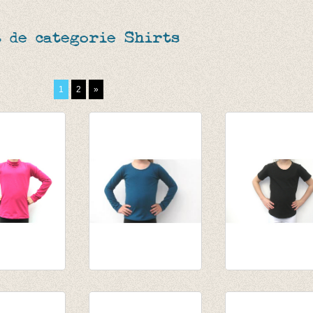
 de categorie Shirts
1
2
»
l donker
Longsleeve donker
T-shirt zwart
petrol
€ 12,50