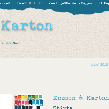
opjes
Over K & K
Veel gestelde vragen
Site
>
Kousen
art.n° 2018
Kousen & Karton
Shirts