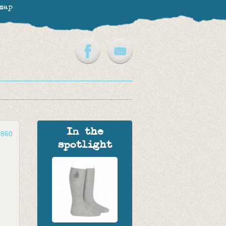
map
In the
-860
spotlight