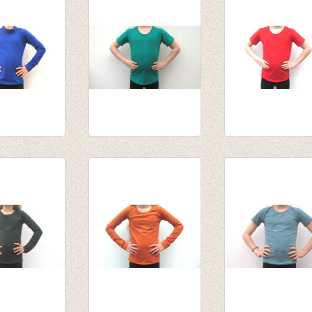
,55
van € 10,75
,95
tot € 13,95
l kobalt
T-shirt
T-shirt rood
,55
biljartlakengroen
€ 12,50
,95
€ 12,50