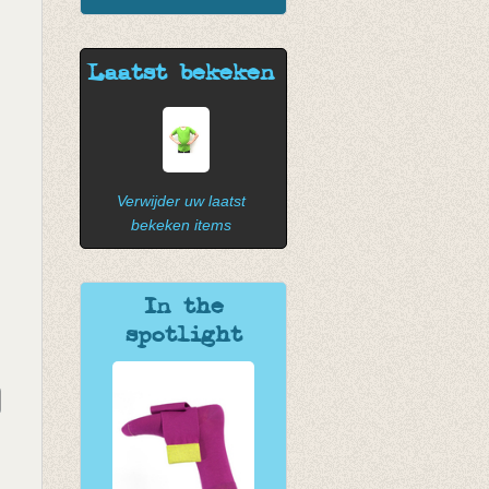
Laatst bekeken
Verwijder uw laatst
bekeken items
In the
spotlight