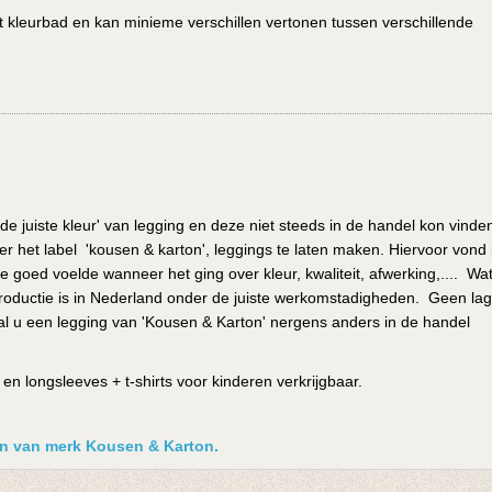
het kleurbad en kan minieme verschillen vertonen tussen verschillende
de juiste kleur' van legging en deze niet steeds in de handel kon vinde
r het label 'kousen & karton', leggings te laten maken. Hiervoor vond i
e goed voelde wanneer het ging over kleur, kwaliteit, afwerking,.... Wa
de productie is in Nederland onder de juiste werkomstadigheden. Geen la
l u een legging van 'Kousen & Karton' nergens anders in de handel
n longsleeves + t-shirts voor kinderen verkrijgbaar.
ken van merk Kousen & Karton.