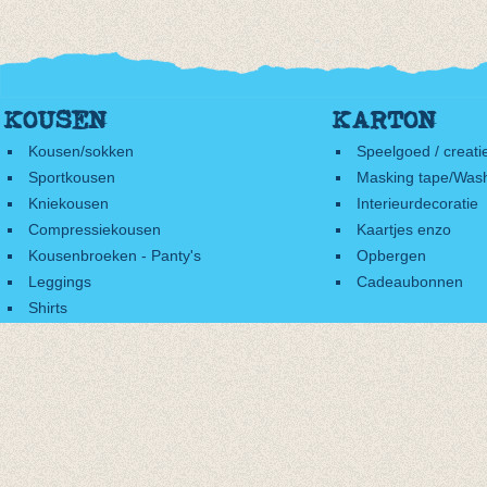
KOUSEN
KARTON
Kousen/sokken
Speelgoed / creati
Sportkousen
Masking tape/Wash
Kniekousen
Interieurdecoratie
Compressiekousen
Kaartjes enzo
Kousenbroeken - Panty's
Opbergen
Leggings
Cadeaubonnen
Shirts
Accessoires
Cadeaubonnen