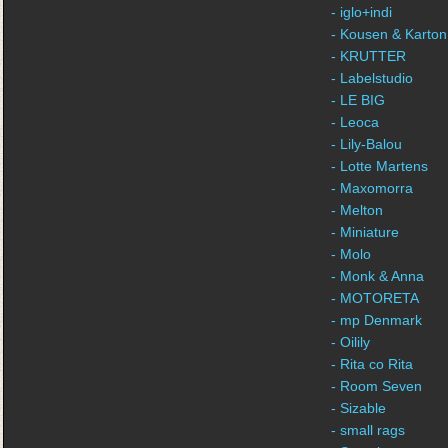
- iglo+indi
- Kousen & Karton
- KRUTTER
- Labelstudio
- LE BIG
- Leoca
- Lily-Balou
- Lotte Martens
- Maxomorra
- Melton
- Miniature
- Molo
- Monk & Anna
- MOTORETA
- mp Denmark
- Oilily
- Rita co Rita
- Room Seven
- Sizable
- small rags