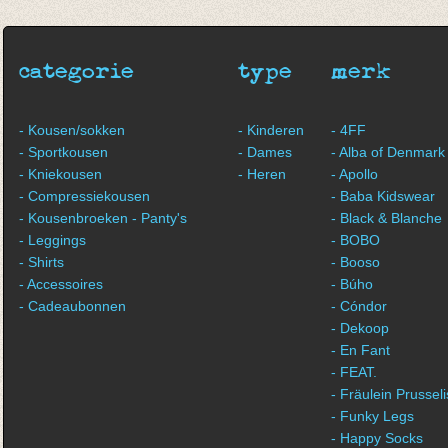
van € 10,75
tot € 13,95
categorie
type
merk
- Kousen/sokken
- Kinderen
- 4FF
- Sportkousen
- Dames
- Alba of Denmark
- Kniekousen
- Heren
- Apollo
- Compressiekousen
- Baba Kidswear
- Kousenbroeken - Panty's
- Black & Blanche
- Leggings
- BOBO
- Shirts
- Booso
- Accessoires
- Búho
- Cadeaubonnen
- Cóndor
- Dekoop
- En Fant
- FEAT.
- Fräulein Prussel
- Funky Legs
- Happy Socks