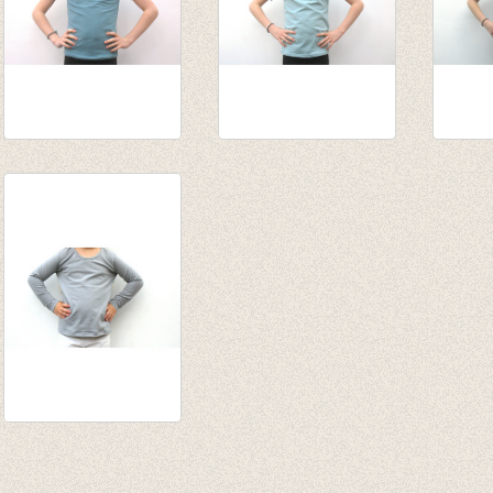
t-shirt donker
t-shirt blauwgrijs
t-shirt
blauwgrijs
€ 12,50
lichtg
€ 12,50
€ 12,5
Longsleeve licht
grijs