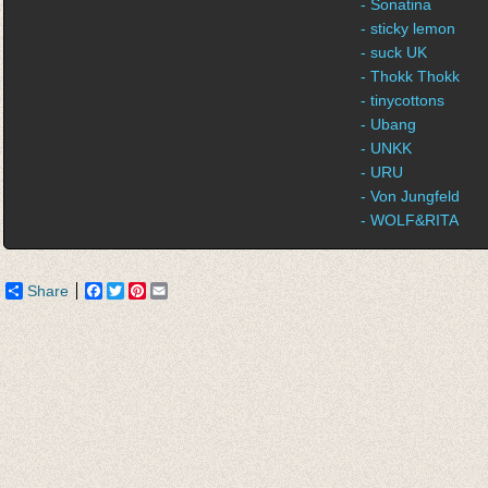
- Sonatina
- sticky lemon
- suck UK
- Thokk Thokk
- tinycottons
- Ubang
- UNKK
- URU
- Von Jungfeld
- WOLF&RITA
Share
Facebook
Twitter
Pinterest
Email