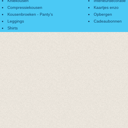
Kniekousen
Interieurdecoratie
Compressiekousen
Kaartjes enzo
Kousenbroeken - Panty's
Opbergen
Leggings
Cadeaubonnen
Shirts
Accessoires
Cadeaubonnen