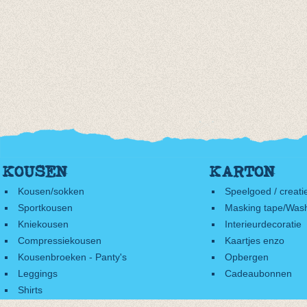
KOUSEN
KARTON
Kousen/sokken
Speelgoed / creati
Sportkousen
Masking tape/Wash
Kniekousen
Interieurdecoratie
Compressiekousen
Kaartjes enzo
Kousenbroeken - Panty's
Opbergen
Leggings
Cadeaubonnen
Shirts
Accessoires