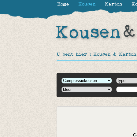
Home
Kousen
Karton
Ko
U bent hier :
Kousen & Karton
Ge