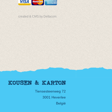
created & CMS by Deltacom
KOUSEN & KARTON
Tiensesteenweg 72
3001 Heverlee
België