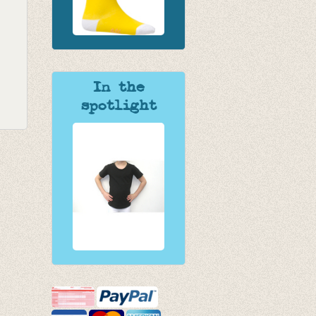
In the
spotlight